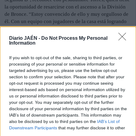
la oportunidad de resarcirse con el ascenso a la División
de Bronce. “Estoy convencido de ello y muy orgulloso de
él. Con un equipo con jugadores de la casa está logrando
éxitos impensables”, dice el padre, quien añade: “Lo que
está haciendo este grupo de chavales sin ayuda de nadie
Diario JAÉN -
Do Not Process My Personal
Information
será valorado con el tiempo”.
Enrique Torres es un hombre tranquilo. Regenta una tienda
de Deportes en la calle Canalejas. Cada domingo, desde su
If you wish to opt-out of the sale, sharing to third parties, or
processing of your personal or sensitive information for
asiento en la Peña Los Críticos, observa con ilusión el
targeted advertising by us, please use the below opt-out
crecimiento como técnico de Antonio José, con el que
section to confirm your selection. Please note that after your
habla durante horas de fútbol. “Aprendo mucho de él. Es
opt-out request is processed you may continue seeing
un tipo sabio, que ha jugado en la élite y sabe lo duro que
interest-based ads based on personal information utilized by
esta profesión”, destaca el entrenador del Linares
us or personal information disclosed to third parties prior to
Deportivo, que mañana, a partir de la seis, tendrá en su
your opt-out. You may separately opt-out of the further
progenitor al primer hincha.
disclosure of your personal information by third parties on the
IAB’s list of downstream participants. This information may
also be disclosed by us to third parties on the
IAB’s List of
Downstream Participants
that may further disclose it to other
third parties.