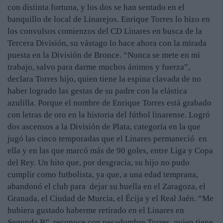
con distinta fortuna, y los dos se han sentado en el
banquillo de local de Linarejos. Enrique Torres lo hizo en
los convulsos comienzos del CD Linares en busca de la
Tercera División, su vástago lo hace ahora con la mirada
puesta en la División de Bronce. “Nunca se mete en mi
trabajo, salvo para darme muchos ánimos y fuerza”,
declara Torres hijo, quien tiene la espina clavada de no
haber logrado las gestas de su padre con la elástica
azulilla. Porque el nombre de Enrique Torres está grabado
con letras de oro en la historia del fútbol linarense. Logró
dos ascensos a la División de Plata, categoría en la que
jugó las cinco temporadas que el Linares permaneció en
ella y en las que marcó más de 90 goles, entre Liga y Copa
del Rey. Un hito que, por desgracia, su hijo no pudo
cumplir como futbolista, ya que, a una edad temprana,
abandonó el club para dejar su huella en el Zaragoza, el
Granada, el Ciudad de Murcia, el Écija y el Real Jaén. “Me
hubiera gustado haberme retirado en el Linares en
Segunda B”, reconoce con pesadumbre Torres, quien tiene