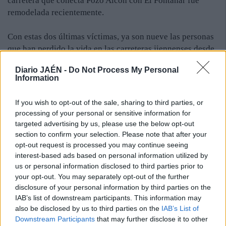
carretera que conecta Pozo Alcón con El Fontanar fue
remodelada recientemente.
Con estas dos últimas víctimas, ya son nueve las personas
que han perdido la vida en las carreteras jiennenses desde
el pasado 1 de julio. Esta misma semana, un hombre
Diario JAÉN -
Do Not Process My Personal
falleció en un accidente entre un camión y un furgón que
Information
se saldó con un fallecido en la A-312. El 12 de agosto, un
hombre de 59 años también perdió la vida, esta vez en una
If you wish to opt-out of the sale, sharing to third parties, or
salida de vía en Baeza. En Cazorla, dos días antes, una
processing of your personal or sensitive information for
adolescente de Cazorla murió en un choque frontal entre
targeted advertising by us, please use the below opt-out
vehículos en la A-319, que dejó tres heridos también. El
section to confirm your selection. Please note that after your
opt-out request is processed you may continue seeing
peor suceso se produjo el 26 de julio, cuando tres
interest-based ads based on personal information utilized by
personas, dos de ellas menores, fallecieron al volcar su
us or personal information disclosed to third parties prior to
furgoneta. Ese mismo día, se conoció que un bailenense de
your opt-out. You may separately opt-out of the further
veinticuatro años perdía la vida en un accidente entre una
disclosure of your personal information by third parties on the
motocicleta y un turismo en la N-IV.
IAB’s list of downstream participants. This information may
also be disclosed by us to third parties on the
IAB’s List of
Downstream Participants
that may further disclose it to other