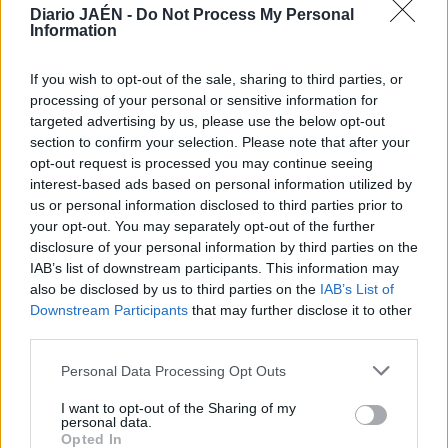
los talleres y la visita guiada al Centro de Interpretación
Diario JAÉN -
Do Not Process My Personal
Information
de la Cultura Romana, mientras que, por otro lado, se llevó
a cabo el espectáculo de los centuriones, en pos de un
If you wish to opt-out of the sale, sharing to third parties, or
leopardo fugado por el teatro romano. Las jornadas,
processing of your personal or sensitive information for
asimismo, destacaron por una exhibición y vuelo de aves,
targeted advertising by us, please use the below opt-out
en el centro de Arroyo del Ojanco.
section to confirm your selection. Please note that after your
opt-out request is processed you may continue seeing
interest-based ads based on personal information utilized by
us or personal information disclosed to third parties prior to
your opt-out. You may separately opt-out of the further
disclosure of your personal information by third parties on the
IAB’s list of downstream participants. This information may
also be disclosed by us to third parties on the
IAB’s List of
Downstream Participants
that may further disclose it to other
third parties.
Personal Data Processing Opt Outs
I want to opt-out of the Sharing of my
personal data.
Opted In