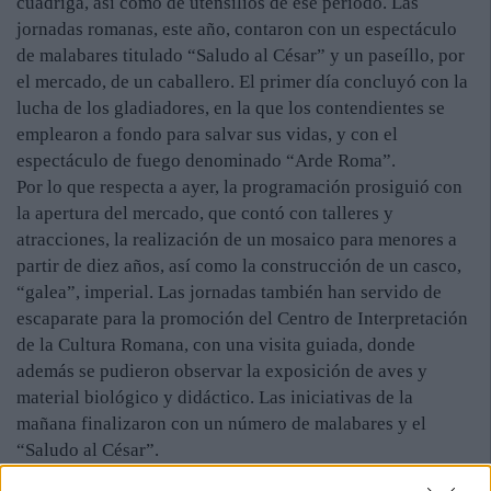
cuádriga, así como de utensilios de ese periodo. Las
jornadas romanas, este año, contaron con un espectáculo
de malabares titulado “Saludo al César” y un paseíllo, por
el mercado, de un caballero. El primer día concluyó con la
lucha de los gladiadores, en la que los contendientes se
emplearon a fondo para salvar sus vidas, y con el
espectáculo de fuego denominado “Arde Roma”.
Por lo que respecta a ayer, la programación prosiguió con
la apertura del mercado, que contó con talleres y
atracciones, la realización de un mosaico para menores a
partir de diez años, así como la construcción de un casco,
“galea”, imperial. Las jornadas también han servido de
escaparate para la promoción del Centro de Interpretación
de la Cultura Romana, con una visita guiada, donde
además se pudieron observar la exposición de aves y
material biológico y didáctico. Las iniciativas de la
mañana finalizaron con un número de malabares y el
“Saludo al César”.
La tarde del sábado también contó con el mercado romano,