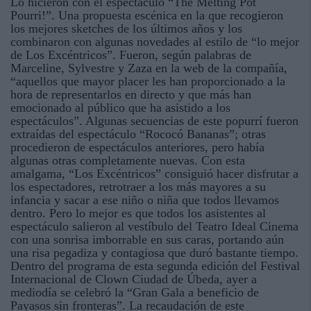
Lo hicieron con el espectáculo “The Melting Pot
Pourri!”. Una propuesta escénica en la que recogieron
los mejores sketches de los últimos años y los
combinaron con algunas novedades al estilo de “lo mejor
de Los Excéntricos”. Fueron, según palabras de
Marceline, Sylvestre y Zaza en la web de la compañía,
“aquellos que mayor placer les han proporcionado a la
hora de representarlos en directo y que más han
emocionado al público que ha asistido a los
espectáculos”. Algunas secuencias de este popurrí fueron
extraídas del espectáculo “Rococó Bananas”; otras
procedieron de espectáculos anteriores, pero había
algunas otras completamente nuevas. Con esta
amalgama, “Los Excéntricos” consiguió hacer disfrutar a
los espectadores, retrotraer a los más mayores a su
infancia y sacar a ese niño o niña que todos llevamos
dentro. Pero lo mejor es que todos los asistentes al
espectáculo salieron al vestíbulo del Teatro Ideal Cinema
con una sonrisa imborrable en sus caras, portando aún
una risa pegadiza y contagiosa que duró bastante tiempo.
Dentro del programa de esta segunda edición del Festival
Internacional de Clown Ciudad de Úbeda, ayer a
mediodía se celebró la “Gran Gala a beneficio de
Payasos sin fronteras”. La recaudación de este