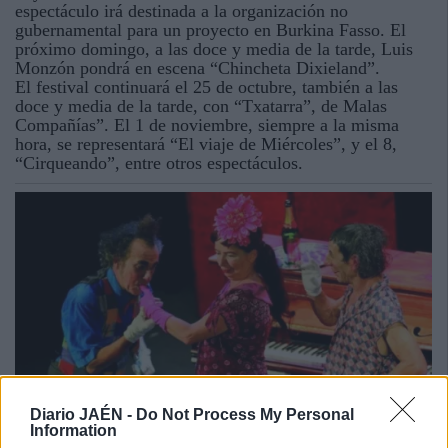
espectáculo irá destinada a la organización no
gubernamental para un proyecto en Burkina Fasso. El
próximo domingo, a las doce y media de la tarde, Luis
Monzón pondrá en escena “Chincheta Dixieland”.
El festival continuará el 25 de octubre, también a las
doce y media de la tarde, con “Txatarra”, de Malas
Compañías”. El 1 de noviembre, siempre a la misma
hora, se representará “El viaje de Miércoles”, y el 8,
“Cirqueando”, entre otros espectáculos.
Diario JAÉN -
Do Not Process My Personal
Information
13 OCT 2015 / 09:37 H.