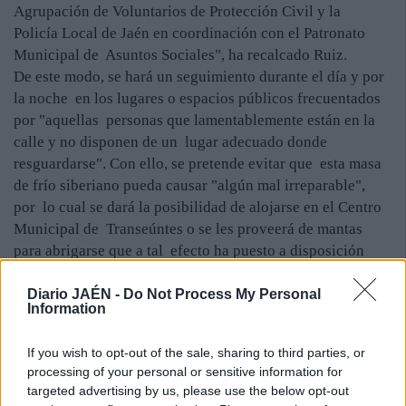
Agrupación de Voluntarios de Protección Civil y la
Policía Local de Jaén en coordinación con el Patronato
Municipal de Asuntos Sociales", ha recalcado Ruiz.
De este modo, se hará un seguimiento durante el día y por
la noche en los lugares o espacios públicos frecuentados
por "aquellas personas que lamentablemente están en la
calle y no disponen de un lugar adecuado donde
resguardarse". Con ello, se pretende evitar que esta masa
de frío siberiano pueda causar "algún mal irreparable",
por lo cual se dará la posibilidad de alojarse en el Centro
Municipal de Transeúntes o se les proveerá de mantas
para abrigarse que a tal efecto ha puesto a disposición
municipal Caritas y Cruz Roja Española.
Diario JAÉN -
Do Not Process My Personal
Information
If you wish to opt-out of the sale, sharing to third parties, or
processing of your personal or sensitive information for
targeted advertising by us, please use the below opt-out