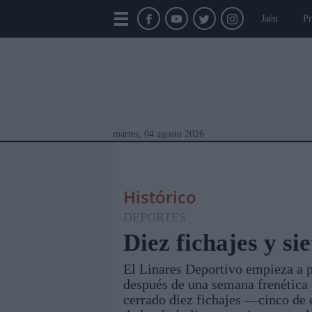
Jaén
Pr
martes, 04 agosto 2026
Histórico
DEPORTES
Diez fichajes y si
El Linares Deportivo empieza a p
Módulos Portada
Jaén
Provincia
Linar
después de una semana frenética e
cerrado diez fichajes —cinco de 