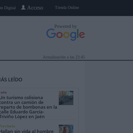
Acceso
Tienda Online
ón Digital
Powered by
Actualización a las
23:45
ÁS LEÍDO
Jaén
Un turismo colisiona
contra un camión de
reparto de bombonas en la
calle Eduardo García-
eblo a Pueblo
Gente
Especiales
Triviño López en Jaén
Provincia
Hallan sin vida al hombre