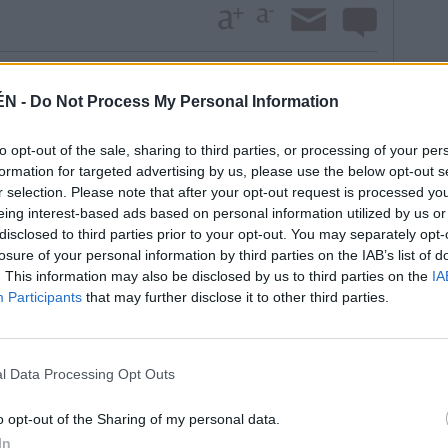
realizadas son el meta Josant, Rodri y Jorge, los
ÉN -
Do Not Process My Personal Information
, así como David Gámiz y Juanfran, ambos del Loja.
la continuidad del portero Lopito, los defensas
to opt-out of the sale, sharing to third parties, or processing of your per
formation for targeted advertising by us, please use the below opt-out s
mpistas Corpas, Javi Quesada y Vicente, que se unen a
r selection. Please note that after your opt-out request is processed y
id Rus y Ángel. Causan baja en el club Vitu, Vilaseca
eing interest-based ads based on personal information utilized by us or
a la espera de conocer el futuro de Fran Carles, Raya
disclosed to third parties prior to your opt-out. You may separately opt-
, Siscu y Corbacho, los futbolistas cuyas
losure of your personal information by third parties on the IAB’s list of
. This information may also be disclosed by us to third parties on the
IA
 del Linares ha realizado una importante apuesta de
Participants
that may further disclose it to other third parties.
jugadores sub-23 con una vinculación contractual de,
comenzarán la pretemporada con el primer equipo el
eportiva decidirá si forman parte de la plantilla de
l Data Processing Opt Outs
 esta temporada a equipos de Tercera División o
 son el extremo derecho del Atlético Porcuna
o opt-out of the Sharing of my personal data.
e apalabrada su cesión al Ciudad de Torredonjimeno;
In