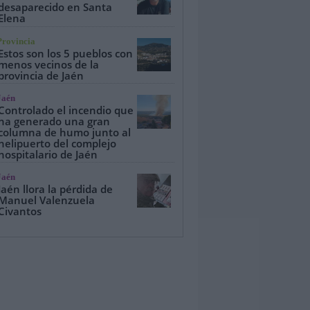
desaparecido en Santa
Elena
Provincia
Estos son los 5 pueblos con
menos vecinos de la
provincia de Jaén
Jaén
Controlado el incendio que
ha generado una gran
columna de humo junto al
helipuerto del complejo
hospitalario de Jaén
Jaén
Jaén llora la pérdida de
Manuel Valenzuela
Civantos