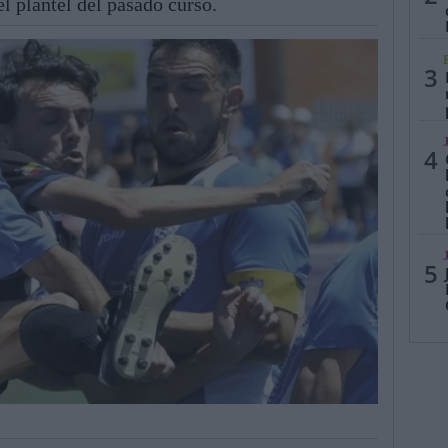
el plantel del pasado curso.
3
4
5