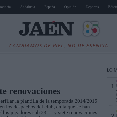
ovincia
Andalucía
España
Opinión
Deportes
Edici
CAMBIAMOS DE PIEL, NO DE ESENCIA
LO M
1
ete renovaciones
erfilar la plantilla de la temporada 2014/2015
es
Andalucía
Internacional
Opinión
Cultura
Deportes
Jaén, Pu
n los despachos del club, en la que se han
ellos jugadores sub 23— y siete renovaciones
2