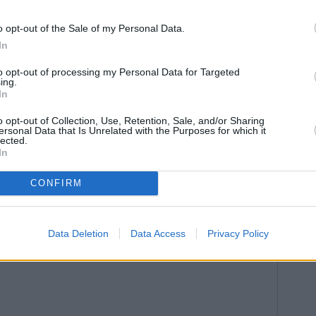
erón, procedente del Villacarrillo, y Francisco
ndustrial, ambos también de veinte años; el extremo
o opt-out of the Sale of my Personal Data.
ternacional en categorías inferiores que llega del
In
Francisco Lara Jiménez, de veintiuno, procedente del
to opt-out of processing my Personal Data for Targeted
 Tercera División.
ing.
In
o opt-out of Collection, Use, Retention, Sale, and/or Sharing
ersonal Data that Is Unrelated with the Purposes for which it
lected.
In
CONFIRM
Data Deletion
Data Access
Privacy Policy