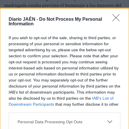
madrugada estaba previsto el homenaje a los mayores del
barrio, la velada con la Orquesta Moliére, la elección de
los místeres y mises y diversos concursos, entre otras
Diario JAÉN -
Do Not Process My Personal
Information
actividades.
La asociación celebró por todo lo alto tres días de fiesta,
If you wish to opt-out of the sale, sharing to third parties, or
pero queda el cuarto y último. Como precisó la presidenta,
processing of your personal or sensitive information for
hoy la jornada comienza con un paseo de caballos por el
targeted advertising by us, please use the below opt-out
barrio. También se prepara una chocolatada y una
section to confirm your selection. Please note that after your
parrillada para socios y se oficia una misa en San Juan de
opt-out request is processed you may continue seeing
Dios.
interest-based ads based on personal information utilized by
us or personal information disclosed to third parties prior to
your opt-out. You may separately opt-out of the further
disclosure of your personal information by third parties on the
IAB’s list of downstream participants. This information may
also be disclosed by us to third parties on the
IAB’s List of
Downstream Participants
that may further disclose it to other
third parties.
Personal Data Processing Opt Outs