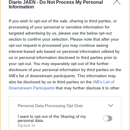
Diario JAÉN -
Do Not Process My Personal
Con estos resultados, el Club Natación Linares logró el
Information
octavo puesto en la clasificación por equipos en la
categoría júnior femenina y fue decimosexto en la general
If you wish to opt-out of the sale, sharing to third parties, or
de los 43 clubes participantes. El equipo linarense
processing of your personal or sensitive information for
regresará al trabajo el próximo 2 de septiembre con el
targeted advertising by us, please use the below opt-out
comienzo de la nueva temporada.
section to confirm your selection. Please note that after your
opt-out request is processed you may continue seeing
interest-based ads based on personal information utilized by
us or personal information disclosed to third parties prior to
your opt-out. You may separately opt-out of the further
disclosure of your personal information by third parties on the
IAB’s list of downstream participants. This information may
also be disclosed by us to third parties on the
IAB’s List of
Downstream Participants
that may further disclose it to other
third parties.
Personal Data Processing Opt Outs
I want to opt-out of the Sharing of my
personal data.
Opted In