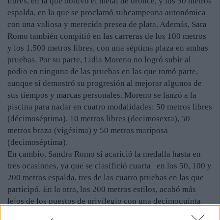
libres, en la que obtuvo el metal de bronce, y los 50 metros
espalda, en la que se proclamó subcampeona autonómica
con una valiosa y merecida presea de plata. Además, Sara
Romo también compitió en las carreras de los 100 metros
y los 1.500 metros libres, con una séptima plaza en ambas
pruebas. Por su parte, Lidia Moreno no logró subir al
podio en ninguna de las pruebas en las que tomó parte,
aunque sí demostró su progresión al mejorar algunos de
sus tiempos y marcas personales. Moreno se lanzó a la
piscina para nadar en cuatro modalidades: 50 metros libres
(décimoséptima), 10 metros libres (decimosexta), 50
metros braza (vigésima) y 50 metros mariposa
(decimoséptima).
En cambio, Sandra Romo sí acarició la medalla hasta en
tres ocasiones, ya que se clasifició cuarta en los 50, 100 y
200 metros espalda, tres de las cuatro pruebas en las que
participó. En la otra, los 200 metros estilos, acabó más
lejos de los puestos de privilegio con una decimoquinta
plaza.