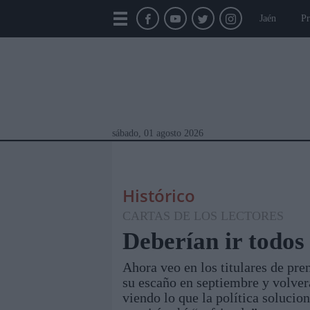
Jaén
Pr
sábado, 01 agosto 2026
Histórico
CARTAS DE LOS LECTORES
Deberían ir todos
Ahora veo en los titulares de pre
Módulos Portada
Jaén
Provincia
Linar
su escaño en septiembre y volver
viendo lo que la política soluci