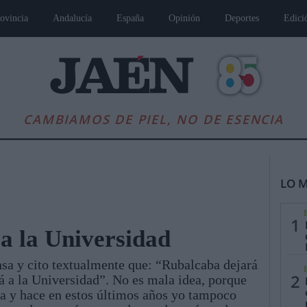
ovincia
Andalucía
España
Opinión
Deportes
Edici
CAMBIAMOS DE PIEL, NO DE ESENCIA
LO M
1
 a la Universidad
nsa y cito textualmente que: “Rubalcaba dejará
es
Andalucía
Internacional
Opinión
Cultura
Deportes
Jaén, Pu
2
á a la Universidad”. No es mala idea, porque
ona y hace en estos últimos años yo tampoco