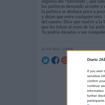
seguiría ahí “sufriendo”, que ta
los políticos deseando acceder a 
la política se deshace poco a po
y dejan que entre cualquier otro. 
del cuento. Dice que vuelve a la 
que les faltan al resto de los polí
Ya podría dárselas a sus compañe
26 JUN 2014 / 22:00 H.
Diario JA
If you wish 
sensitive in
confirm you
continue se
information 
further disc
participants