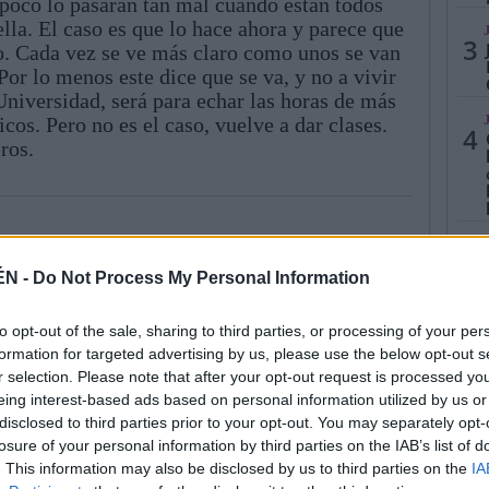
mpoco lo pasarán tan mal cuando están todos
ella. El caso es que lo hace ahora y parece que
3
co. Cada vez se ve más claro como unos se van
Por lo menos este dice que se va, y no a vivir
Universidad, será para echar las horas de más
ticos. Pero no es el caso, vuelve a dar clases.
4
ros.
5
ÉN -
Do Not Process My Personal Information
to opt-out of the sale, sharing to third parties, or processing of your per
formation for targeted advertising by us, please use the below opt-out s
r selection. Please note that after your opt-out request is processed y
eing interest-based ads based on personal information utilized by us or
disclosed to third parties prior to your opt-out. You may separately opt-
losure of your personal information by third parties on the IAB’s list of
. This information may also be disclosed by us to third parties on the
IA