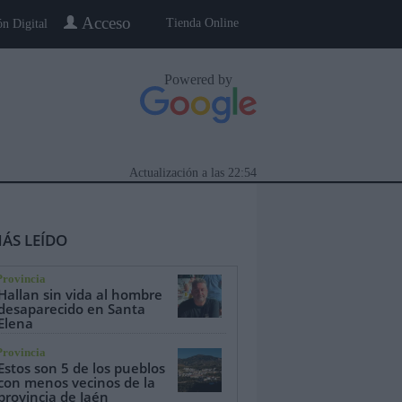
Acceso
Tienda Online
ón Digital
Powered by
Actualización a las
22:54
ÁS LEÍDO
Provincia
Hallan sin vida al hombre
desaparecido en Santa
Elena
eblo a Pueblo
Gente
Especiales
Provincia
Estos son 5 de los pueblos
con menos vecinos de la
provincia de Jaén