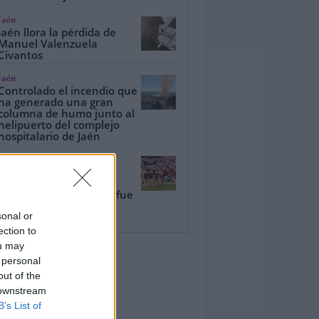
Jaén
Jaén llora la pérdida de
Manuel Valenzuela
Civantos
Jaén
Controlado el incendio que
ha generado una gran
columna de humo junto al
helipuerto del complejo
hospitalario de Jaén
Deportes
El Córdoba levanta su
tercer Trofeo del Olivo
ante un Real Jaén que fue
de más a menos (1-2)
sonal or
ection to
ou may
 personal
out of the
 downstream
B’s List of