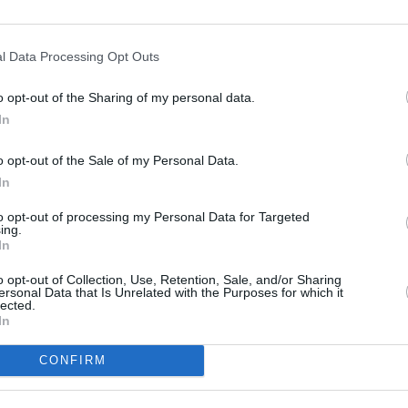
y encantado con su llegada y son jugadores que están
 de triunfar y saben que llegan a un equipo que se
d”, argumenta. El equipo comenzó los entrenamientos
l Data Processing Opt Outs
nce de la mañana, la última con una sesión
o opt-out of the Sharing of my personal data.
de La Salobreja. La preparación se reanudará pasado
In
binará el trabajo físico con dos amistosos, en
o opt-out of the Sale of my Personal Data.
osas no pueden ir mejor. La afición al fútbol sala de
In
 está ansiosa por volver a ver al campeón de España en
gún las previsiones de la directiva.
to opt-out of processing my Personal Data for Targeted
ing.
In
o opt-out of Collection, Use, Retention, Sale, and/or Sharing
ersonal Data that Is Unrelated with the Purposes for which it
lected.
In
CONFIRM