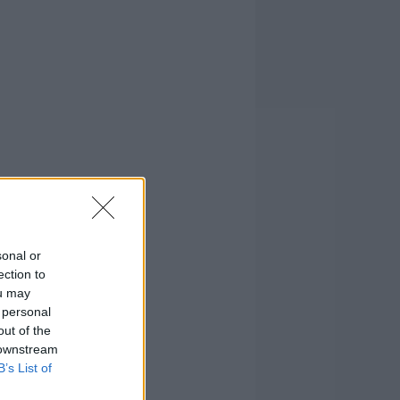
sonal or
ection to
ou may
 personal
out of the
 downstream
B’s List of