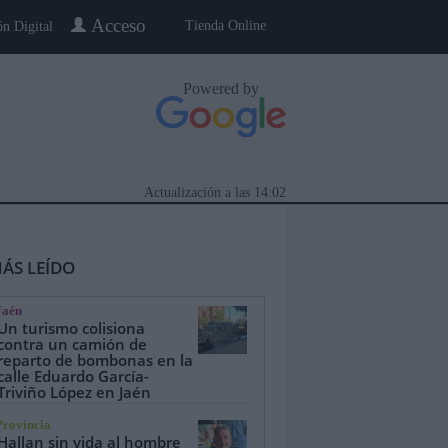
Acceso
Tienda Online
ón Digital
Powered by
Actualización a las
14:02
ÁS LEÍDO
Jaén
Un turismo colisiona
contra un camión de
reparto de bombonas en la
calle Eduardo García-
eblo a Pueblo
Gente
Especiales
Triviño López en Jaén
Provincia
Hallan sin vida al hombre