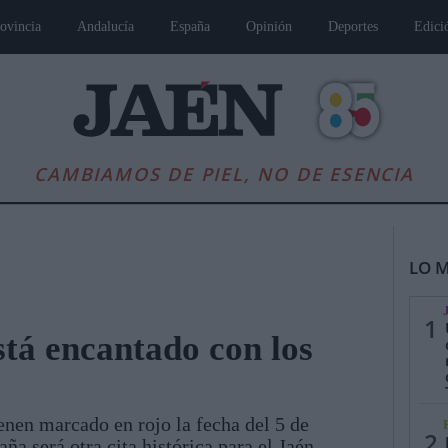
ovincia
Andalucía
España
Opinión
Deportes
Edici
CAMBIAMOS DE PIEL, NO DE ESENCIA
LO M
1
tá encantado con los
es
Andalucía
Internacional
Opinión
Cultura
Deportes
Jaén, Pu
ienen marcado en rojo la fecha del 5 de
2
a será otra cita histórica para el Jaén