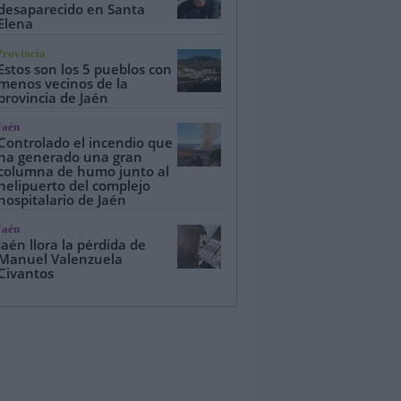
desaparecido en Santa
Elena
Provincia
Estos son los 5 pueblos con
menos vecinos de la
provincia de Jaén
Jaén
Controlado el incendio que
ha generado una gran
columna de humo junto al
helipuerto del complejo
hospitalario de Jaén
Jaén
Jaén llora la pérdida de
Manuel Valenzuela
Civantos