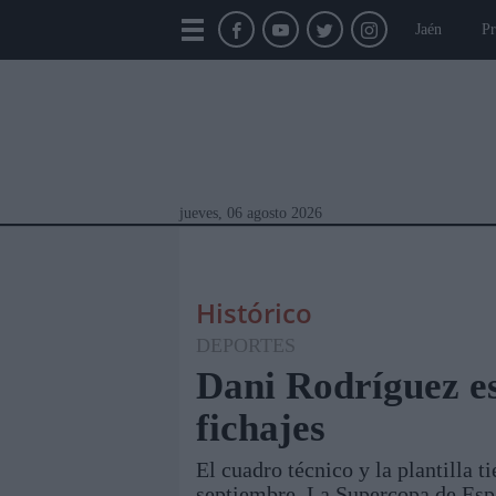
Jaén
Pr
jueves, 06 agosto 2026
Histórico
DEPORTES
Dani Rodríguez es
fichajes
Módulos Portada
Jaén
Provincia
Linar
El cuadro técnico y la plantilla t
septiembre. La Supercopa de Españ