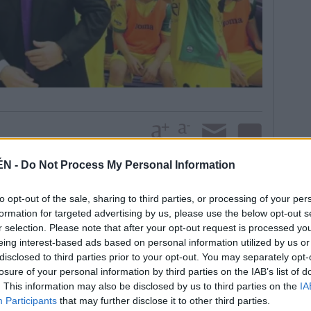
ÉN -
Do Not Process My Personal Information
s la anterior temporada obligan a plantearse metas
to opt-out of the sale, sharing to third parties, or processing of your per
eseos del conjunto amarillo pasan por volver a
formation for targeted advertising by us, please use the below opt-out s
atorias por el título, aunque avisa de las dificultades
r selection. Please note that after your opt-out request is processed y
ado el camino a los rivales y todos ellos han hecho
eing interest-based ads based on personal information utilized by us or
con el fin de aspirar a luchar por los títulos en juego.
disclosed to third parties prior to your opt-out. You may separately opt-
 Copa de España y las eliminatorias por el título”,
losure of your personal information by third parties on the IAB’s list of
. This information may also be disclosed by us to third parties on the
IA
s cuatro refuerzos que han llegado y cree que el meta
Participants
that may further disclose it to other third parties.
ierre Jesús Murga y el ala Ossorio no tendrán