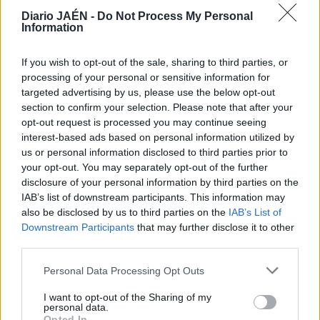
La intervención en el IES “Miguel Sánchez López” ha
Diario JAÉN -
Do Not Process My Personal
contemplado la construcción de un nuevo edificio, que
Information
alberga aulas y aseos. El gimnasio existente cambiará de
uso y ahora albergará el ciclo formativo de Informática,
If you wish to opt-out of the sale, sharing to third parties, or
así como un aula de Tecnología, Información y
processing of your personal or sensitive information for
Comunicación, mientras que se ha construido un gimnasio
targeted advertising by us, please use the below opt-out
nuevo.
section to confirm your selection. Please note that after your
opt-out request is processed you may continue seeing
interest-based ads based on personal information utilized by
us or personal information disclosed to third parties prior to
your opt-out. You may separately opt-out of the further
disclosure of your personal information by third parties on the
IAB’s list of downstream participants. This information may
also be disclosed by us to third parties on the
IAB’s List of
Downstream Participants
that may further disclose it to other
third parties.
Personal Data Processing Opt Outs
I want to opt-out of the Sharing of my
personal data.
Opted In