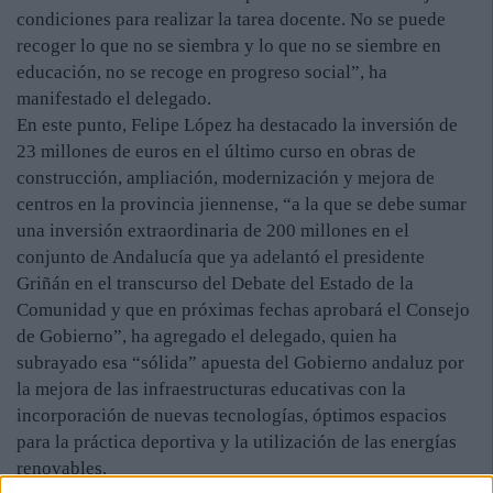
condiciones para realizar la tarea docente. No se puede
recoger lo que no se siembra y lo que no se siembre en
educación, no se recoge en progreso social”, ha
manifestado el delegado.
En este punto, Felipe López ha destacado la inversión de
23 millones de euros en el último curso en obras de
construcción, ampliación, modernización y mejora de
centros en la provincia jiennense, “a la que se debe sumar
una inversión extraordinaria de 200 millones en el
conjunto de Andalucía que ya adelantó el presidente
Griñán en el transcurso del Debate del Estado de la
Comunidad y que en próximas fechas aprobará el Consejo
de Gobierno”, ha agregado el delegado, quien ha
subrayado esa “sólida” apuesta del Gobierno andaluz por
la mejora de las infraestructuras educativas con la
incorporación de nuevas tecnologías, óptimos espacios
para la práctica deportiva y la utilización de las energías
renovables.