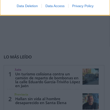
Data Deletion
Data Access
Privacy Policy
LO MÁS LEÍDO
Jaén
1
Un turismo colisiona contra un
camión de reparto de bombonas en
la calle Eduardo García-Triviño López
en Jaén
Provincia
2
Hallan sin vida al hombre
desaparecido en Santa Elena