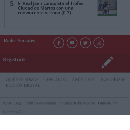
5
El Real Jaén conquista el Trofeo
Ciudad de Martos con una
convincente victoria (0-3)
Redes Sociales
Regístrate
QUIÉNES SOMOS
CONTACTO
ANÚNCIESE
SUSCRÍBASE
EDICIÓN DIGITAL
Aviso Legal
Politica de cookies
Política de Privacidad
Guía de TV
Cartelera Cine