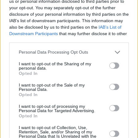
us or personal information disclosed to third parties prior to
peligro”, porque mantiene el bloque de la pasada
your opt-out. You may separately opt-out of the further
temporada y ha comenzado a un “nivel excelente”, con
disclosure of your personal information by third parties on the
dos victorias y un empate. “Estará con moral después de
IAB’s list of downstream participants. This information may
ganar al Ucam de Murcia y, además, cuenta con la ventaja
also be disclosed by us to third parties on the
IAB’s List of
del factor campo”, recalca. Está por ver si él puede
Downstream Participants
that may further disclose it to other
comprobar “in situ” el empuje de la afición emeritense.
third parties.
Sería la mejor noticia para un futbolista que pide paso en
Personal Data Processing Opt Outs
el Real Jaén.
I want to opt-out of the Sharing of my
personal data.
Opted In
I want to opt-out of the Sale of my
Personal Data.
Opted In
I want to opt-out of processing my
Personal Data for Targeted Advertising.
Opted In
I want to opt-out of Collection, Use,
Retention, Sale, and/or Sharing of my
Personal Data that Is Unrelated with the