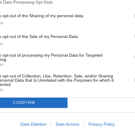
l Data Processing Opt Outs
 los socialistas ubetenses aplauden y se muestran
o opt-out of the Sharing of my personal data.
iene el cine de verano. Entienden, de esta manera,
In
 a tenor de la demanda que se detecta. Por citar
 la que se proyectó el largometraje de “El Rey León”,
o opt-out of the Sale of my Personal Data.
s. Para “Los Vengadores”, fueron unas cuatrocientas.
In
 largas colas para adquirir las entradas en las
to opt-out of processing my Personal Data for Targeted
ta. Ante tal éxito, el PSOE no puede más que lamentar
ing.
gráfico del que gozó en su día. La ciudad llegó a
In
o en la Torrenueva; el Gran Principal, ubicado en al
o opt-out of Collection, Use, Retention, Sale, and/or Sharing
 Toros, y el cine de la Cava—, evocó el PSOE.
ersonal Data that Is Unrelated with the Purposes for which it
lected.
In
CONFIRM
Data Deletion
Data Access
Privacy Policy