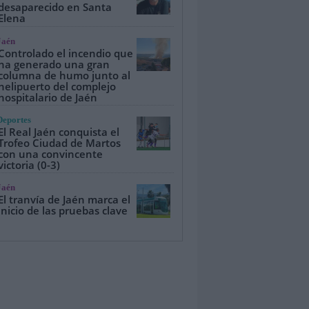
desaparecido en Santa
Elena
Jaén
Controlado el incendio que
ha generado una gran
columna de humo junto al
helipuerto del complejo
hospitalario de Jaén
Deportes
El Real Jaén conquista el
Trofeo Ciudad de Martos
con una convincente
victoria (0-3)
Jaén
El tranvía de Jaén marca el
inicio de las pruebas clave