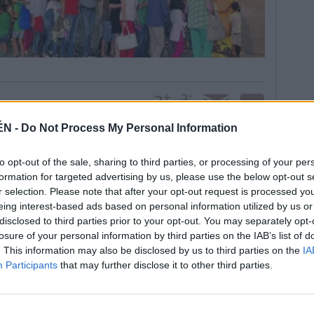
ÉN -
Do Not Process My Personal Information
 de agosto. Para los socialistas, la decisión obedece
to opt-out of the sale, sharing to third parties, or processing of your per
icipales. “Observamos, en los últimos días, un
formation for targeted advertising by us, please use the below opt-out s
r selection. Please note that after your opt-out request is processed y
amiento en cuanto a la realización de actividades,
eing interest-based ads based on personal information utilized by us or
socialistas. Dentro de lo que califican como
disclosed to third parties prior to your opt-out. You may separately opt-
 la apertura del cine de verano.
losure of your personal information by third parties on the IAB’s list of
beda, está el precio de las estradas, que desconocen
. This information may also be disclosed by us to third parties on the
IA
el Ayuntamiento, por lo que es un servicio municipal”,
Participants
that may further disclose it to other third parties.
aro si los costes de adquisición del proyector, la
te, el que ha comunicado el equipo de Gobierno.
astos, como el de mantenimiento o el de personal,