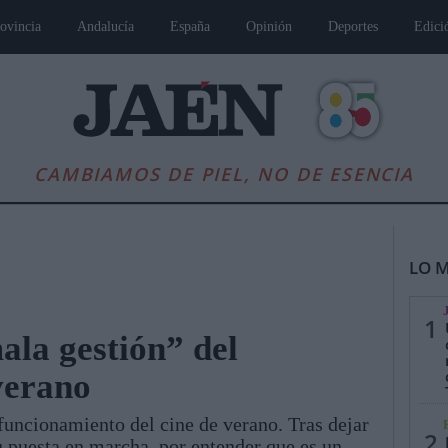
ovincia
Andalucía
España
Opinión
Deportes
Edici
CAMBIAMOS DE PIEL, NO DE ESENCIA
LO M
1
ala gestión” del
verano
es
Andalucía
Internacional
Opinión
Cultura
Deportes
Jaén, Pu
l funcionamiento del cine de verano. Tras dejar
2
u puesta en marcha, por entender que es un