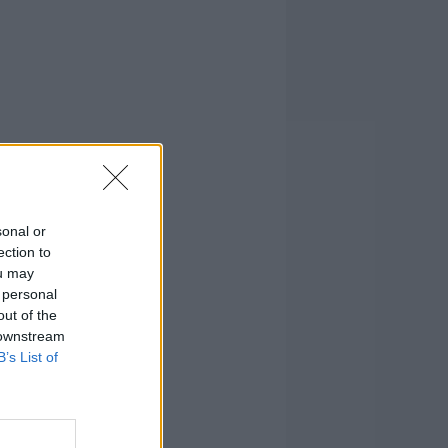
sonal or
ection to
ou may
 personal
out of the
 downstream
B’s List of