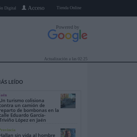
Acceso
Tienda Online
ón Digital
Powered by
Actualización a las
02:25
ÁS LEÍDO
Jaén
Un turismo colisiona
contra un camión de
reparto de bombonas en la
calle Eduardo García-
eblo a Pueblo
Gente
Especiales
Triviño López en Jaén
Provincia
Hallan sin vida al hombre