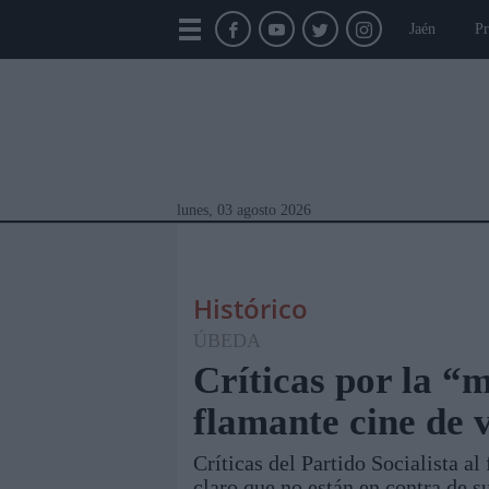
Jaén
Pr
lunes, 03 agosto 2026
Histórico
ÚBEDA
Críticas por la “m
flamante cine de 
Módulos Portada
Jaén
Provincia
Linar
Críticas del Partido Socialista a
claro que no están en contra de s