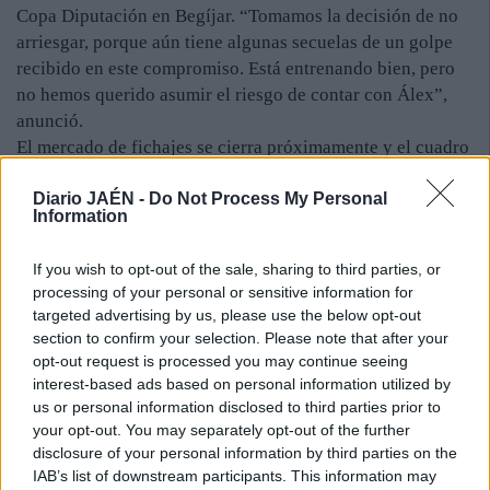
Copa Diputación en Begíjar. “Tomamos la decisión de no
arriesgar, porque aún tiene algunas secuelas de un golpe
recibido en este compromiso. Está entrenando bien, pero
no hemos querido asumir el riesgo de contar con Álex”,
anunció.
El mercado de fichajes se cierra próximamente y el cuadro
blanco tiene en su plantilla a veinte futbolistas. Dispone
Diario JAÉN -
Do Not Process My Personal
de dos fichas libres, aunque solo puede incorporar a
Information
futbolistas menores de 23 años. El entrenador jiennense
reconoció que es complicado que llegue algún jugador
If you wish to opt-out of the sale, sharing to third parties, or
más. “Dentro de la idea que teníamos, la plantilla está
processing of your personal or sensitive information for
cerrada, salvo que surja alguna sorpresa”, comentó.
targeted advertising by us, please use the below opt-out
Arconada es una persona agradecida y tuvo palabras de
section to confirm your selection. Please note that after your
elogio para los aficionados del Real Jaén que viajaron
opt-out request is processed you may continue seeing
hasta la capital sevillana, la mayoría de ellos del Grupo
interest-based ads based on personal information utilized by
us or personal information disclosed to third parties prior to
Selecto, un colectivo que tiene la intención de acompañar
your opt-out. You may separately opt-out of the further
al equipo en numerosos desplazamientos. “Agradecer a la
disclosure of your personal information by third parties on the
afición el apoyo mostrado durante todo el partido y, sobre
IAB’s list of downstream participants. This information may
todo, al final del encuentro cuando más difícil es animar