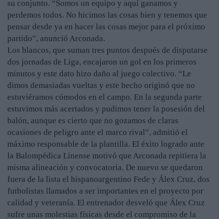
su conjunto. “Somos un equipo y aquí ganamos y
perdemos todos. No hicimos las cosas bien y tenemos que
pensar desde ya en hacer las cosas mejor para el próximo
partido”, anunció Arconada.
Los blancos, que suman tres puntos después de disputarse
dos jornadas de Liga, encajaron un gol en los primeros
minutos y este dato hizo daño al juego colectivo. “Le
dimos demasiadas vueltas y este hecho originó que no
estuviéramos cómodos en el campo. En la segunda parte
estuvimos más acertados y pudimos tener la posesión del
balón, aunque es cierto que no gozamos de claras
ocasiones de peligro ante el marco rival”, admitió el
máximo responsable de la plantilla. El éxito logrado ante
la Balompédica Linense motivó que Arconada repitiera la
misma alineación y convocatoria. De nuevo se quedaron
fuera de la lista el hispanoargentino Fede y Álex Cruz, dos
futbolistas llamados a ser importantes en el proyecto por
calidad y veteranía. El entrenador desveló que Álex Cruz
sufre unas molestias físicas desde el compromiso de la