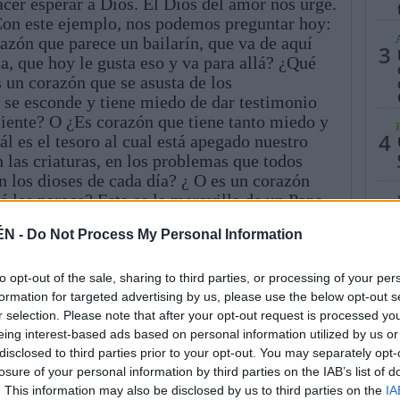
er esperar a Dios. El Dios del amor nos urge.
Con este ejemplo, nos podemos preguntar hoy:
zón que parece un bailarín, que va de aquí
3
a, que hoy le gusta eso y va para allá? ¿Qué
un corazón que se asusta de los
e se esconde y tiene miedo de dar testimonio
liente? O ¿Es corazón que tiene tanto miedo y
4
l es el tesoro al cual está apegado nuestro
 las criaturas, en los problemas que todos
 los dioses de cada día? ¿ O es un corazón
é les parece? Esta es la maravilla de un Papa
5
ablemente, pero con firmeza, nos interroga y
ÉN -
Do Not Process My Personal Information
ra indicarnos con claridad el camino a seguir;
vida, el camino de la cercanía hacia los demás
to opt-out of the sale, sharing to third parties, or processing of your per
formation for targeted advertising by us, please use the below opt-out s
r selection. Please note that after your opt-out request is processed y
eing interest-based ads based on personal information utilized by us or
disclosed to third parties prior to your opt-out. You may separately opt-
losure of your personal information by third parties on the IAB’s list of
. This information may also be disclosed by us to third parties on the
IA