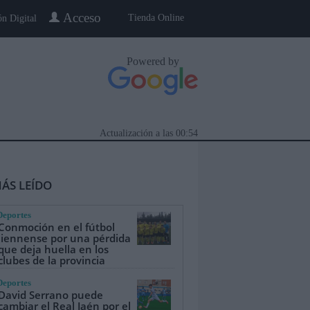
Acceso
Tienda Online
ón Digital
Powered by
Actualización a las
00:54
ÁS LEÍDO
Deportes
Conmoción en el fútbol
jiennense por una pérdida
que deja huella en los
clubes de la provincia
eblo a Pueblo
Gente
Especiales
Deportes
David Serrano puede
cambiar el Real Jaén por el