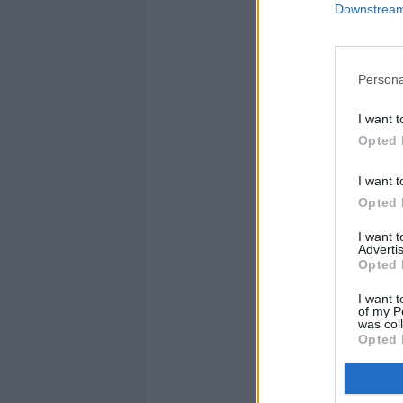
Downstream 
Persona
I want t
Opted 
I want t
Opted 
I want 
Advertis
Opted 
I want t
of my P
was col
Opted 