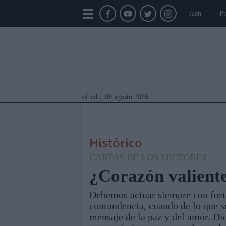
Jaén
Pr
sábado, 08 agosto 2026
Histórico
CARTAS DE LOS LECTORES
¿Corazón valient
Debemos actuar siempre con forta
Módulos Portada
Jaén
Provincia
Linar
contundencia, cuando de lo que se
mensaje de la paz y del amor. Di