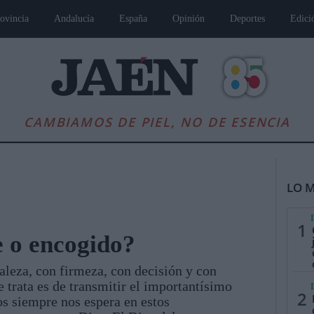
ovincia
Andalucía
España
Opinión
Deportes
Edici
CAMBIAMOS DE PIEL, NO DE ESENCIA
LO M
1
e o encogido?
leza, con firmeza, con decisión y con
es
Andalucía
Internacional
Opinión
Cultura
Deportes
Jaén, Pu
 trata es de transmitir el importantísimo
2
os siempre nos espera en estos