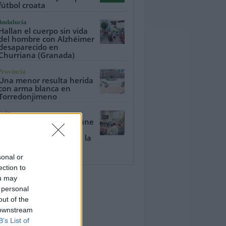
fútbol croata
Andalucía
Hallan el cuerpo sin vida
del hombre con Alzhéimer
desaparecido en
Churriana (Granada)
Provincia
Una menor resulta herida
con arma blanca en
Torredonjimeno
Jaén
El Ayuntamiento se reúne
con comerciantes y
vecinos para la obra de la
Avenida de Madrid
sonal or
ection to
ou may
 personal
out of the
 downstream
B’s List of