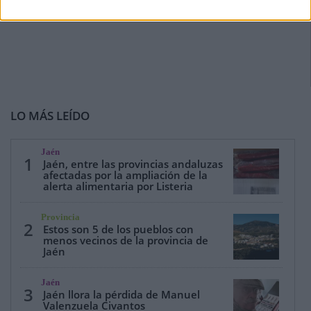
LO MÁS LEÍDO
Jaén
1
Jaén, entre las provincias andaluzas
afectadas por la ampliación de la
alerta alimentaria por Listeria
Provincia
2
Estos son 5 de los pueblos con
menos vecinos de la provincia de
Jaén
Jaén
3
Jaén llora la pérdida de Manuel
Valenzuela Civantos