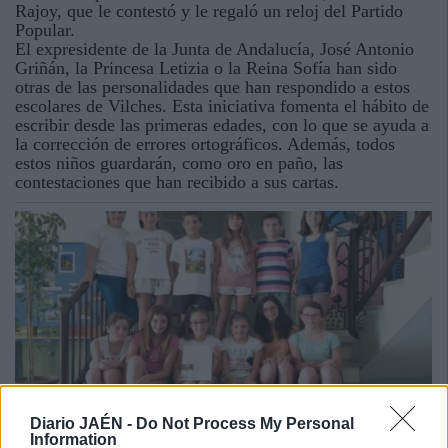
Rajoy, que le contestó y le regaló un reloj del Partido
Popular.
El expresidente de la Junta de Andalucía, José Antonio
Griñán, la Princesa Letizia o la Reina Sofía han sido
otras de las personalidades que han respondido a estos
escolares de Vilches. Esta iniciativa fomenta el hábito de
escribir desde las primeras edades, con lo que se ayuda a
la corrección de errores ortográficos. Además, todos
estos niños guardarán, como oro en paño, las
contestaciones que han recibido a sus cartas.
Diario JAÉN -
Do Not Process My Personal
Information