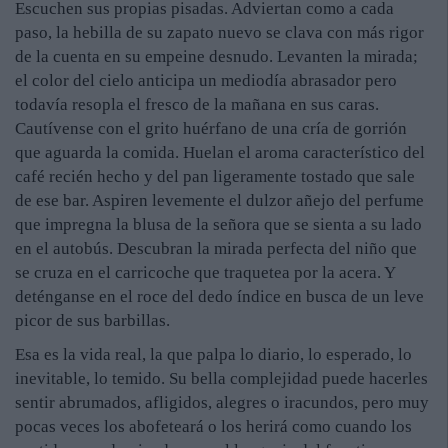
Escuchen sus propias pisadas. Adviertan como a cada
paso, la hebilla de su zapato nuevo se clava con más rigor
de la cuenta en su empeine desnudo. Levanten la mirada;
el color del cielo anticipa un mediodía abrasador pero
todavía resopla el fresco de la mañana en sus caras.
Cautívense con el grito huérfano de una cría de gorrión
que aguarda la comida. Huelan el aroma característico del
café recién hecho y del pan ligeramente tostado que sale
de ese bar. Aspiren levemente el dulzor añejo del perfume
que impregna la blusa de la señora que se sienta a su lado
en el autobús. Descubran la mirada perfecta del niño que
se cruza en el carricoche que traquetea por la acera. Y
deténganse en el roce del dedo índice en busca de un leve
picor de sus barbillas.
Esa es la vida real, la que palpa lo diario, lo esperado, lo
inevitable, lo temido. Su bella complejidad puede hacerles
sentir abrumados, afligidos, alegres o iracundos, pero muy
pocas veces los abofeteará o los herirá como cuando los