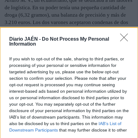
Arturo M. V., un ecuatoriano, que se dedicaba a las labores
de logística. En su poder tenía una pequeña cantidad de
droga (6,32 gramos), una balanza de precisión y más de
3.210 euros. Los dos varones aceptaron condenas de dos
años de prisión y una sanción económica de 1.500 euros.
Además del núcleo duro de la organización, la Guardia
Diario JAÉN -
Do Not Process My Personal
Information
Civil practicó otros once arrestos en varios municipios de
la provincia. Presuntamente, eran los “camellos” que
If you wish to opt-out of the sale, sharing to third parties, or
adquirían la cocaína al grupo de narcos colombianos y
processing of your personal or sensitive information for
que, después, la distribuían “al menudeo” en sus pueblos
targeted advertising by us, please use the below opt-out
—Martos, Torredelcampo, Cambil y Fuensanta—. Fuentes
section to confirm your selection. Please note that after your
judiciales cercanas al caso explican que el proceso
opt-out request is processed you may continue seeing
judicial contra ellos quedó archivado.
interest-based ads based on personal information utilized by
Esta sentencia es el segundo golpe que asesta la Justicia
us or personal information disclosed to third parties prior to
esta semana a las bandas de narcos tras la condena de
your opt-out. You may separately opt-out of the further
disclosure of your personal information by third parties on the
prisión para nueve miembros del clan de los Pikikis.
IAB’s list of downstream participants. This information may
also be disclosed by us to third parties on the
IAB’s List of
Downstream Participants
that may further disclose it to other
third parties.