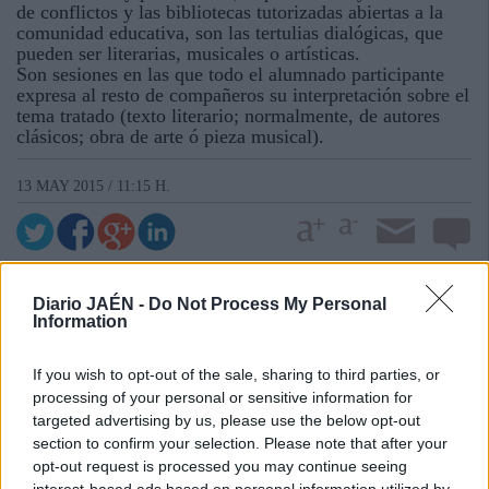
de conflictos y las bibliotecas tutorizadas abiertas a la
comunidad educativa, son las tertulias dialógicas, que
pueden ser literarias, musicales o artísticas.
Son sesiones en las que todo el alumnado participante
expresa al resto de compañeros su interpretación sobre el
tema tratado (texto literario; normalmente, de autores
clásicos; obra de arte ó pieza musical).
13 MAY 2015 / 11:15 H.
Diario JAÉN -
Do Not Process My Personal
Information
If you wish to opt-out of the sale, sharing to third parties, or
processing of your personal or sensitive information for
targeted advertising by us, please use the below opt-out
section to confirm your selection. Please note that after your
opt-out request is processed you may continue seeing
interest-based ads based on personal information utilized by