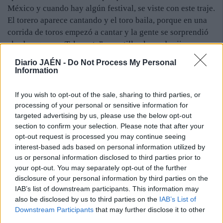
México y cuando hay algún festival, se viste con este traje.
El torero aparece cantando y el toro baila, porque en una
corrida de toros empezó a cantar y la gente se sorprendió
al saber que era Talavante”, apostilla el creador jiennense.
Por eso, tal y como aconseja Miguel Sánchez sobre la
Diario JAÉN -
Do Not Process My Personal
muestra, hay que detenerse en cada uno de ellos con
Information
esmerada paciencia, para poder apreciar no solo el
lenguaje pictórico, sin duda lo más importante, sino el
If you wish to opt-out of the sale, sharing to third parties, or
subyacente lenguaje humorístico que cada obra encierra.
processing of your personal or sensitive information for
Valenzuela es uno de esos pintores autodidactas, que
targeted advertising by us, please use the below opt-out
section to confirm your selection. Please note that after your
rebosa devoción y vocación desde hace mucho tiempo y
opt-out request is processed you may continue seeing
tiene una temática variada. Ha trabajado con acuarela,
interest-based ads based on personal information utilized by
carbón o plumilla. Sin embargo, hay algo que lo distingue,
us or personal information disclosed to third parties prior to
la originalidad. “Manolo busca el método y el trazo
your opt-out. You may separately opt-out of the further
distintos en su arte pictórico”, destaca.
disclosure of your personal information by third parties on the
IAB’s list of downstream participants. This information may
also be disclosed by us to third parties on the
IAB’s List of
Downstream Participants
that may further disclose it to other
third parties.