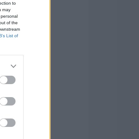
ection to
ou may
 personal
out of the
 downstream
B’s List of