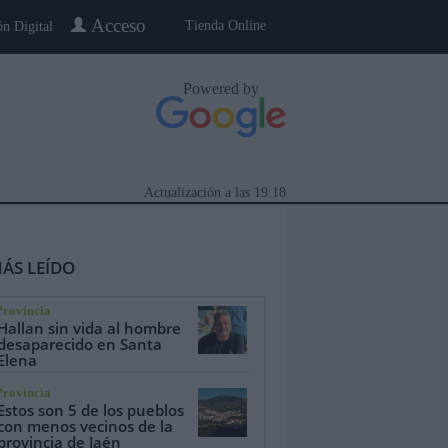
Acceso
Tienda Online
ón Digital
Powered by
Actualización a las
19:18
ÁS LEÍDO
Provincia
Hallan sin vida al hombre
desaparecido en Santa
Elena
eblo a Pueblo
Gente
Especiales
Provincia
Estos son 5 de los pueblos
con menos vecinos de la
provincia de Jaén