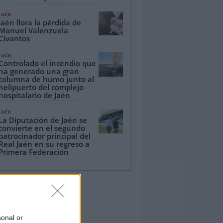
Jaén
Jaén llora la pérdida de
Manuel Valenzuela
Civantos
Jaén
Controlado el incendio que
ha generado una gran
columna de humo junto al
helipuerto del complejo
hospitalario de Jaén
Jaén
La Diputación de Jaén se
convierte en el segundo
patrocinador principal del
Real Jaén en su regreso a
Primera Federación
sonal or