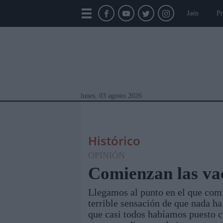
Jaén
Pr
lunes, 03 agosto 2026
Histórico
OPINIÓN
Comienzan las va
Llegamos al punto en el que com
Módulos Portada
Jaén
Provincia
Linar
terrible sensación de que nada h
que casi todos habíamos puesto c