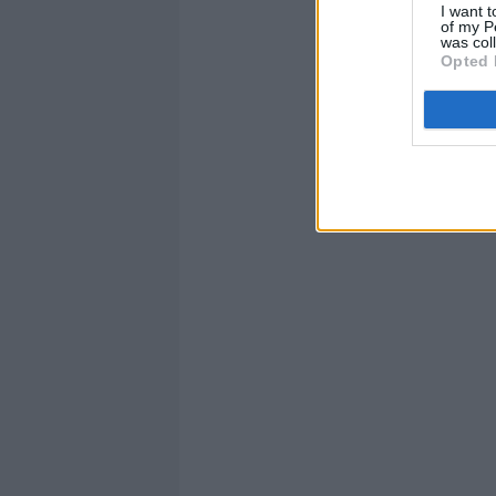
I want t
of my P
was col
Opted 