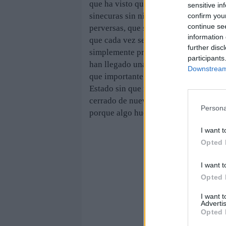
que ha visto que unos se enriquecían 
sensitive in
sinecuras sin ningún rubor, que la jus
confirm you
continue se
perversas, que se legislaba de forma r
information 
que cada vez se hace más profunda la 
further disc
simplemente pretenden sobrevivir, y e
participants
han llegado unas elecciones y ha apro
Downstream 
que importante; han visto un cambio 
Estado sin que nada ni nadie haya pre
cerrado de nuevo muchas cosas en falso
Persona
porque algo huele a podrido en esta d
I want t
Opted 
I want t
Opted 
I want 
Advertis
Opted 