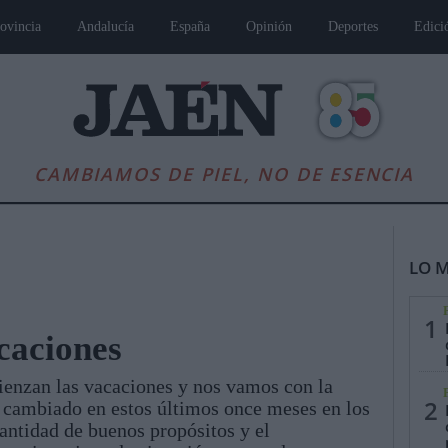
ovincia
Andalucía
España
Opinión
Deportes
Edici
CAMBIAMOS DE PIEL, NO DE ESENCIA
LO M
1
caciones
ienzan las vacaciones y nos vamos con la
es
Andalucía
Internacional
Opinión
Cultura
Deportes
Jaén, Pu
2
a cambiado en estos últimos once meses en los
antidad de buenos propósitos y el