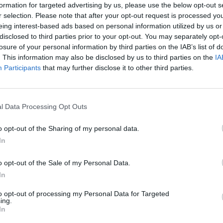
de mala manera, que otros se repartían prebendas y
formation for targeted advertising by us, please use the below opt-out s
ticia flaqueaba a la hora de sancionar acciones
r selection. Please note that after your opt-out request is processed y
eing interest-based ads based on personal information utilized by us or
etrógrada sobre asuntos que parecía estar superados,
disclosed to third parties prior to your opt-out. You may separately opt-
brecha entre aquellos que son y aquellos que
losure of your personal information by third parties on the IAB’s list of
ntonces la gente del pueblo se ha puesto a pensar y
. This information may also be disclosed by us to third parties on the
IA
vechado el envite para dar un toque de atención más
Participants
that may further disclose it to other third parties.
de monarca y han querido opinar sobre la forma de
stado oídos a un clamor que viene de lejos. Se han
, y antes o después será necesario abrir la herida
l Data Processing Opt Outs
emocracia.
o opt-out of the Sharing of my personal data.
In
o opt-out of the Sale of my Personal Data.
In
to opt-out of processing my Personal Data for Targeted
ing.
In