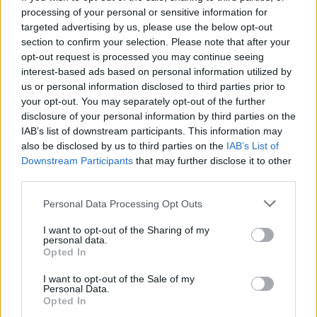
processing of your personal or sensitive information for
targeted advertising by us, please use the below opt-out
section to confirm your selection. Please note that after your
opt-out request is processed you may continue seeing
interest-based ads based on personal information utilized by
us or personal information disclosed to third parties prior to
your opt-out. You may separately opt-out of the further
un centro renovado en 2013
disclosure of your personal information by third parties on the
IAB’s list of downstream participants. This information may
also be disclosed by us to third parties on the
IAB’s List of
Downstream Participants
that may further disclose it to other
third parties.
Las instalaciones del “Fernando III” se modernizaron en
Personal Data Processing Opt Outs
2013, gracias a una inversión de 4,8 millones de euros.
I want to opt-out of the Sharing of my
Ello permitió la construcción de 24 aulas polivalentes y
personal data.
otras 20 destinadas a las especialidades de Secundaria,
Opted In
Bachillerato y FP. Asimismo, se construyó un gimnasio y
I want to opt-out of the Sale of my
ocho despachos en la zona administrativa del centro
Personal Data.
educativo, con 570 alumnos y 51 profesores.
Opted In