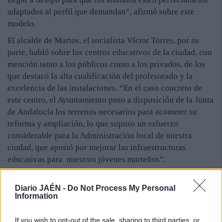
adaptados al perfil que demandan”, afirmó sobre este
modelo.
El alcalde de Martos, el socialista Víctor Torres, por su
parte, habló sobre los centros educativos de la ciudad, con
mención tanto a los públicos como a los privados, de los
que destacó la alta cualificación del profesorado y la
excelencia de las instalaciones. “En el caso concreto de
este centro, el Ayuntamiento puso a disposición de la Junta
de Andalucía los terrenos necesarios para acometer su
reforma y ampliación, lo que supuso un esfuerzo
considerable para la Administración local de nuestra
ciudad, que apostó por mejorar las infraestructuras
educativas para nuestros jóvenes marteños”.
Diario JAÉN -
Do Not Process My Personal
Information
If you wish to opt-out of the sale, sharing to third parties, or