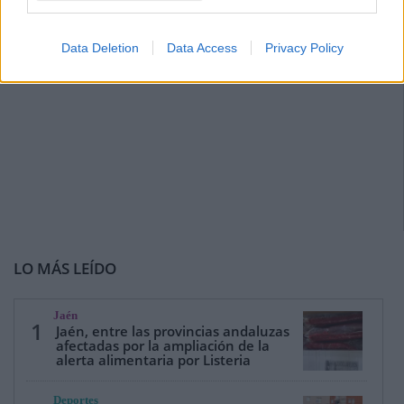
Data Deletion
Data Access
Privacy Policy
LO MÁS LEÍDO
Jaén
1
Jaén, entre las provincias andaluzas
afectadas por la ampliación de la
alerta alimentaria por Listeria
Deportes