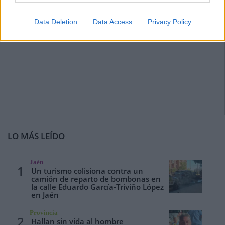
Data Deletion
Data Access
Privacy Policy
LO MÁS LEÍDO
Jaén
1
Un turismo colisiona contra un
camión de reparto de bombonas en
la calle Eduardo García-Triviño López
en Jaén
Provincia
2
Hallan sin vida al hombre