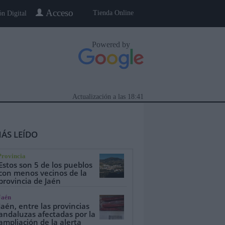
Acceso
Tienda Online
ón Digital
Powered by
Actualización a las
18:41
ÁS LEÍDO
Provincia
Estos son 5 de los pueblos
con menos vecinos de la
provincia de Jaén
eblo a Pueblo
Gente
Especiales
Jaén
Jaén, entre las provincias
andaluzas afectadas por la
ampliación de la alerta