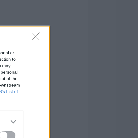
sonal or
ection to
ou may
 personal
out of the
 downstream
B’s List of