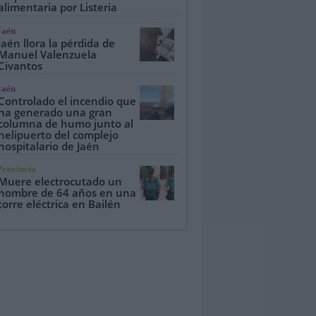
alimentaria por Listeria
Jaén
Jaén llora la pérdida de
Manuel Valenzuela
Civantos
Jaén
Controlado el incendio que
ha generado una gran
columna de humo junto al
helipuerto del complejo
hospitalario de Jaén
Provincia
Muere electrocutado un
hombre de 64 años en una
torre eléctrica en Bailén