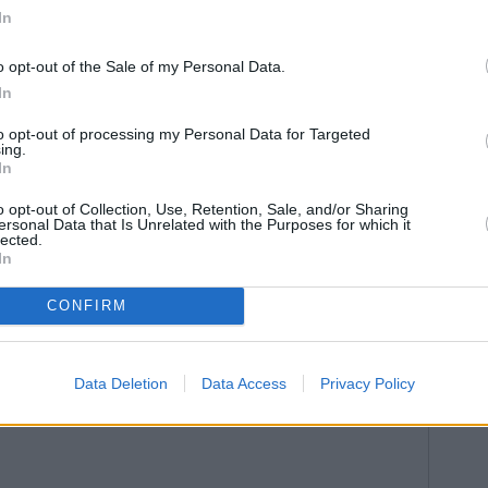
In
cuatro y media, con las pruebas contrarreloj
orías masculina y femenina, ambas sobre un trazado
o opt-out of the Sale of my Personal Data.
e las nueve, se disputarán las pruebas de línea en
In
a con un exigente recorrido de 50, 36 kilómetros, que
to opt-out of processing my Personal Data for Targeted
y pasa por los municipios de Mancha Real y
ing.
In
o opt-out of Collection, Use, Retention, Sale, and/or Sharing
ersonal Data that Is Unrelated with the Purposes for which it
lected.
In
CONFIRM
Data Deletion
Data Access
Privacy Policy