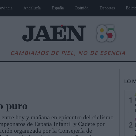
ovincia
Andalucía
España
Opinión
Deportes
Edici
CAMBIAMOS DE PIEL, NO DE ESENCIA
LO M
1
o puro
e entre hoy y mañana en epicentro del ciclismo
es
Andalucía
Internacional
Opinión
Cultura
Deportes
Jaén, Pu
2
ampeonatos de España Infantil y Cadete por
ción organizada por la Consejería de