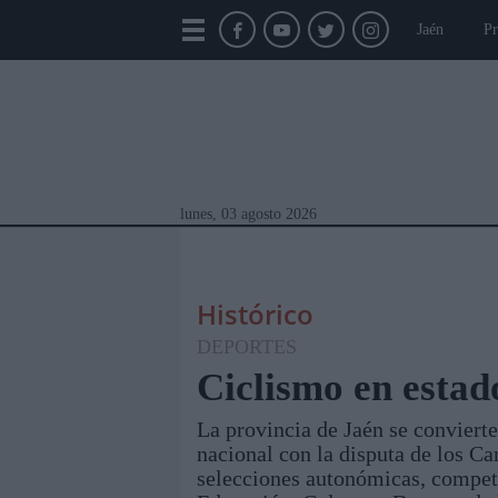
Jaén
Pr
lunes, 03 agosto 2026
Histórico
DEPORTES
Ciclismo en estad
La provincia de Jaén se conviert
Módulos Portada
Jaén
Provincia
Linar
nacional con la disputa de los C
selecciones autonómicas, competi