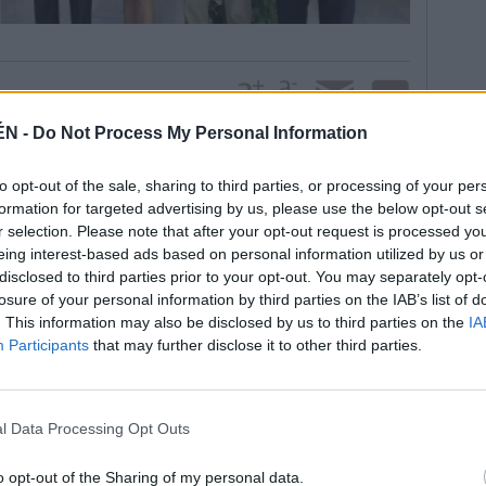
ÉN -
Do Not Process My Personal Information
corredores pertenecientes a las selecciones
to opt-out of the sale, sharing to third parties, or processing of your per
ías infantil y cadete, así como las de cadete de la
formation for targeted advertising by us, please use the below opt-out s
r selection. Please note that after your opt-out request is processed y
aptado. La sede de la Delegación de Gobierno de la
eing interest-based ads based on personal information utilized by us or
resentación de la prueba, que contó con la presencia
disclosed to third parties prior to your opt-out. You may separately opt-
Gobierno en Jaén; Rafael Granados, director general
losure of your personal information by third parties on the IAB’s list of
 de la Junta de Andalucía; Ricardo Navacerrada, en
. This information may also be disclosed by us to third parties on the
IA
res, diputada de Cultura y Deportes; Higinio
Participants
that may further disclose it to other third parties.
untamiento de Jaén, y Manuel Rodríguez, presidente
o.
ve de la mañana, con la prueba de BTT cadete, en el
l Data Processing Opt Outs
osteriormente, a las doce y media, llega el turno de
y femenino), para los que se ha diseñado una yincana
o opt-out of the Sharing of my personal data.