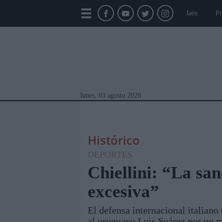
Jaén
Pr
lunes, 03 agosto 2026
Histórico
DEPORTES
Chiellini: “La san
excesiva”
Módulos Portada
Jaén
Provincia
Linar
El defensa internacional italiano
al uruguayo Luis Suárez por un m