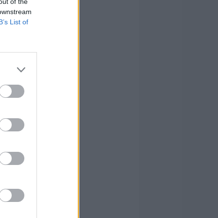
out of the
 downstream
B’s List of