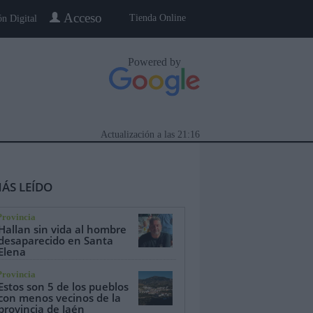
Acceso
Tienda Online
ón Digital
Powered by
Actualización a las
21:16
ÁS LEÍDO
Provincia
Hallan sin vida al hombre
desaparecido en Santa
Elena
eblo a Pueblo
Gente
Especiales
Provincia
Estos son 5 de los pueblos
con menos vecinos de la
provincia de Jaén