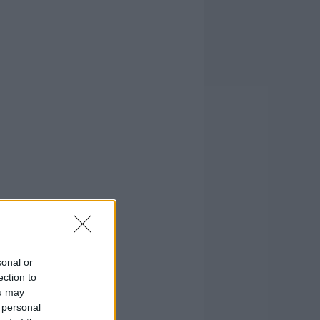
sonal or
ection to
ou may
 personal