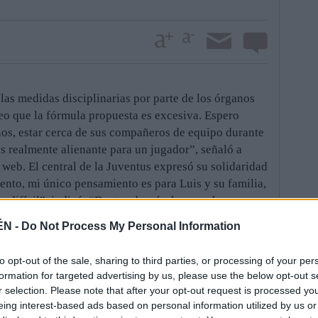
as medidas disciplinarias por parte de los órganos
eo que la fórmula propuesta es excesiva. Espero
nos, estar cerca de sus compañeros de equipo durante
es realmente alienante para un jugador”, señaló a
web. El central de la Juventus expresó su solidaridad
ento, mi único pensamiento es para Luis y su familia,
 difícil”, indicó. “Dentro de mí, ahora no hay
enganza contra Suárez por un incidente que ocurrió en
ÉN -
Do Not Process My Personal Information
a ira y la decepción por el partido perdido”, continuó.
l jueves con nueve partidos con Uruguay, 82.000
to opt-out of the sale, sharing to third parties, or processing of your per
 para “cualquier actividad relacionada con el fútbol”,
formation for targeted advertising by us, please use the below opt-out s
order el hombro de Giorgio Chiellini durante el
r selection. Please note that after your opt-out request is processed y
 de grupos del Mundial ante Italia.
eing interest-based ads based on personal information utilized by us or