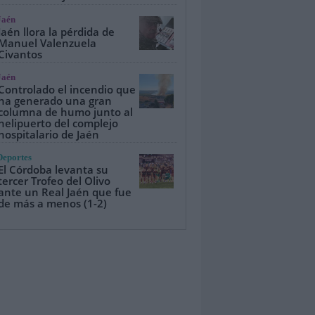
Jaén
Jaén llora la pérdida de
Manuel Valenzuela
Civantos
Jaén
Controlado el incendio que
ha generado una gran
columna de humo junto al
helipuerto del complejo
hospitalario de Jaén
Deportes
El Córdoba levanta su
tercer Trofeo del Olivo
ante un Real Jaén que fue
de más a menos (1-2)