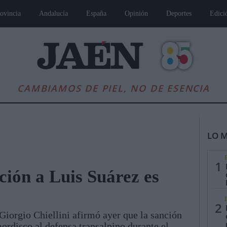
ovincia
Andalucía
España
Opinión
Deportes
Edici
CAMBIAMOS DE PIEL, NO DE ESENCIA
LO M
1
ción a Luis Suárez es
es
Andalucía
Internacional
Opinión
Cultura
Deportes
Jaén, Pu
2
 Giorgio Chiellini afirmó ayer que la sanción
ordisco al defensa transalpino durante el