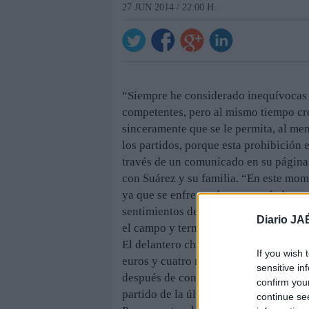
27 JUN 2014 / 22:00 H.
“Siempre he considerado inequívocas l
competentes, pero al mismo tiempo cr
sinceramente que se le permita, al me
los partidos, porque esta prohibición 
través de un comunicado en su página 
con Suárez y su familia. “En este mom
ya que se enfrentarán a un período muy
sentimientos de alegría, de ira o de v
Diario JA
el campo y terminó allí. Quedan sólo l
El delantero charrúa fue suspendido e
If you wish 
euros y cuatro meses de inhabilitación
sensitive in
después de considerarle culpable de m
confirm you
partido de la última jornada de la fase
continue se