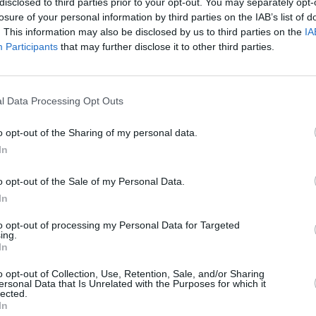
ndo Maradona criticó a la FIFA debido a la sanción
disclosed to third parties prior to your opt-out. You may separately opt-
losure of your personal information by third parties on the IAB’s list of
e considera que el fútbol es un deporte de “roce” y
. This information may also be disclosed by us to third parties on the
IA
 sucedido, ironizando al pedir que lleven al jugador
Participants
that may further disclose it to other third parties.
én ha matado Suárez? Esto es fútbol, hay roce. Que
directamente”, declaró el astro sudamericano en su
 venezolano “Telesur” y la televisión pública
l Data Processing Opt Outs
upuesto mordisco se ha exagerado debido a los
o opt-out of the Sharing of my personal data.
rror, bien, deben castigarlo. Pero no se puede
In
 él”, expresó. Maradona, que lucía con una camiseta
 se unió con estas declaraciones a las múltiples
o opt-out of the Sale of my Personal Data.
vera sanción impuesta a Luis Suárez.
In
res de fútbol FIFPro denuncia que la sanción
nfringe directamente su derecho a trabajar”,
to opt-out of processing my Personal Data for Targeted
ing.
n la rehabilitación y tratamiento serio del jugador”,
In
 necesite”. “Este es un asunto muy serio, como
la Comisión Disciplinaria de la FIFA. La sanción será
o opt-out of Collection, Use, Retention, Sale, and/or Sharing
ersonal Data that Is Unrelated with the Purposes for which it
se especialmente en la acumulación de sanciones,
lected.
In
 meses de ejercer cualquier actividad relacionada