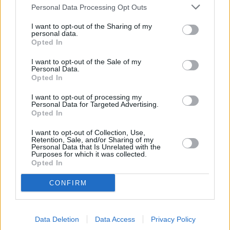
Ese acontecimiento, que incluyó el movimiento de tropas
Personal Data Processing Opt Outs
venezolanas a la frontera, agravó la tensión bilateral
I want to opt-out of the Sharing of my
desatada en noviembre de 2007 después de que Uribe
personal data.
Opted In
decidió, unilateralmente, poner fin a la labor mediadora de
Chávez y de la senadora colombiana Piedad Córdoba para
I want to opt-out of the Sale of my
la liberación de un grupo de secuestrados por las FARC.
Personal Data.
Opted In
Los roces diplomáticos entre Caracas y Bogotá han sido
prácticamente constantes desde la llegada de Chávez al
I want to opt-out of processing my
Personal Data for Targeted Advertising.
Gobierno, en febrero de 1999, derivadas de las
Opted In
acusaciones colombianas de la supuesta afinidad del
mandatario y la guerrilla, lo que Caracas siempre ha
I want to opt-out of Collection, Use,
Retention, Sale, and/or Sharing of my
rechazado de manera contundente.
Personal Data that Is Unrelated with the
Purposes for which it was collected.
Opted In
CONFIRM
Data Deletion
Data Access
Privacy Policy