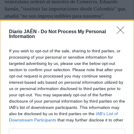
venezolano ordenó al ministro de Comercio, Eduardo
Samán, "sustituir las importaciones desde Colombia" que,
añadió "no son imprescindibles para nosotros".
Las exportaciones no tradicionales colombianas a
Venezuela representaron el 33,2 por ciento del total
Diario JAÉN -
Do Not Process My Personal
Information
registrado entre enero y mayo pasados, según datos
privados reproducidos por la prensa local, mientras que
If you wish to opt-out of the sale, sharing to third parties, or
según datos oficiales el intercambio comercial entre
processing of your personal or sensitive information for
ambos países alcanzó los 7.000 millones de dólares en
targeted advertising by us, please use the below opt-out
2008.
section to confirm your selection. Please note that after your
El presidente de la Cámara de Integración Venezolano
opt-out request is processed you may continue seeing
Colombiana, Daniel Montenegro, dijo ayer que la
interest-based ads based on personal information utilized by
"sustitución" de las importaciones colombianas traería a
us or personal information disclosed to third parties prior to
Venezuela "consecuencias" como "aumento de costos y
your opt-out. You may separately opt-out of the further
disclosure of your personal information by third parties on the
complicaciones de logística". La nueva crisis bilateral se
IAB’s list of downstream participants. This information may
produce a menos de seis meses de la plena restitución de
also be disclosed by us to third parties on the
IAB’s List of
las relaciones diplomáticas, suspendidas por Caracas en
Downstream Participants
that may further disclose it to other
marzo de 2008 en rechazo al ataque militar de Colombia a
third parties.
un campamento de las FARC en Ecuador.