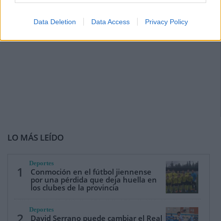
Data Deletion
Data Access
Privacy Policy
LO MÁS LEÍDO
Deportes
1
Conmoción en el fútbol jiennense
por una pérdida que deja huella en
los clubes de la provincia
Deportes
2
David Serrano puede cambiar el Real