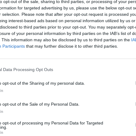
lico arropó intensamente la actuación de
to opt-out of the sale, sharing to third parties, or processing of your per
esividad de Collard y la magistral lección de
formation for targeted advertising by us, please use the below opt-out s
con su montaje Chefs. Aunque injusto sería
r selection. Please note that after your opt-out request is processed y
vo disfrutado este pasado fin de semana en
eing interest-based ads based on personal information utilized by us or
disclosed to third parties prior to your opt-out. You may separately opt-
n.
losure of your personal information by third parties on the IAB’s list of
. This information may also be disclosed by us to third parties on the
IA
Participants
that may further disclose it to other third parties.
l Data Processing Opt Outs
o opt-out of the Sharing of my personal data.
In
o opt-out of the Sale of my Personal Data.
In
to opt-out of processing my Personal Data for Targeted
ing.
In