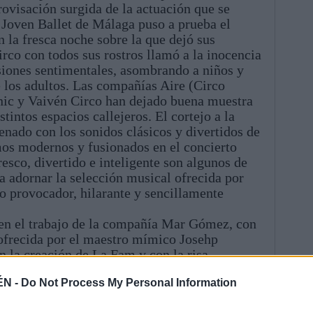
rovisación surgida de la actuación que se
El Joven Ballet de Málaga puso a prueba el
n la fresca noche sobre la que dejó sus
irco con todos sus rostros llamó a la inocencia
esiones sentimentales, asombrando a niños y
e los adultos. Las compañías Aire (Circo
nic y Vaivén Circo han dejado buena muestra
stintos espacios callejeros. El cortejo a la
enado con los sonidos clásicos y divertidos de
mos modernos y fusionados en el concierto
resco, divertido e inteligente son algunos de
ía adornar la selección musical ofrecida por
o provocador, hilarante y sencillamente
a en el trabajo de la compañía Mar Gómez, con
 ofrecida por el maestro mímico Josehp
n la creación de La Fam y con la risa
 De un programa tan completo resulta difícil
ÉN -
Do Not Process My Personal Information
ros, porque el riesgo de lo opinable se asoma a
el acierto, pero, utilizando como criterio la