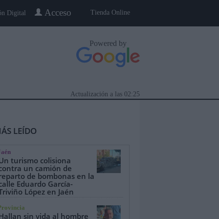
Acceso
Tienda Online
ón Digital
Powered by
Actualización a las
02:25
ÁS LEÍDO
Jaén
Un turismo colisiona
contra un camión de
reparto de bombonas en la
calle Eduardo García-
eblo a Pueblo
Gente
Especiales
Triviño López en Jaén
Provincia
Hallan sin vida al hombre