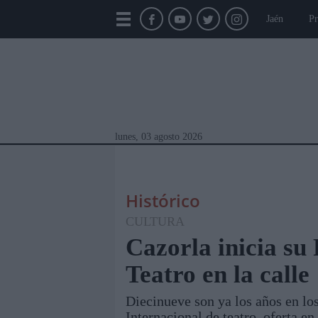
Jaén
Pr
lunes, 03 agosto 2026
Histórico
CULTURA
Cazorla inicia su 
Teatro en la calle
Módulos Portada
Jaén
Provincia
Linar
Diecinueve son ya los años en los
Internacional de teatro, oferta en 