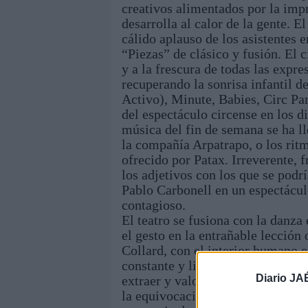
creativos alimentados por la imp
desarrolla al calor de la gente. 
cálido aplauso de los asistentes e
“Piezas” de clásico y fusión. El c
y a la frescura de todas las expr
recuperando la sonrisa infantil d
Activo), Minute, Babies, Circ Pa
del espectáculo circense en los di
música del fin de semana se ha ll
la compañía Arpatrapo, o los rit
ofrecido por Patax. Irreverente, f
los adjetivos con los que se podr
Pablo Carbonell en un espectácul
contagioso.
El teatro se fusiona con la danz
el gesto en la entrañable lección
Collard, con el interior humano e
constante y liberadora de Yllana.
Diario JA
extraer y valorar a unos sobre ot
la equivocación en equilibrio con 