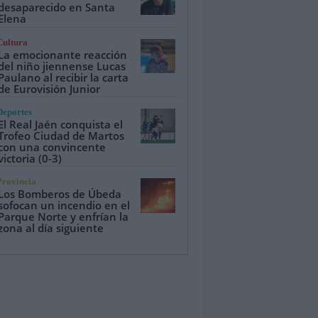
desaparecido en Santa
Elena
Cultura
La emocionante reacción
del niño jiennense Lucas
Paulano al recibir la carta
de Eurovisión Junior
Deportes
El Real Jaén conquista el
Trofeo Ciudad de Martos
con una convincente
victoria (0-3)
Provincia
Los Bomberos de Úbeda
sofocan un incendio en el
Parque Norte y enfrían la
zona al día siguiente