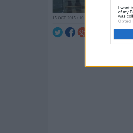
I want t
of my P
was col
15 OCT 2015 / 10:30 H.
Opted 