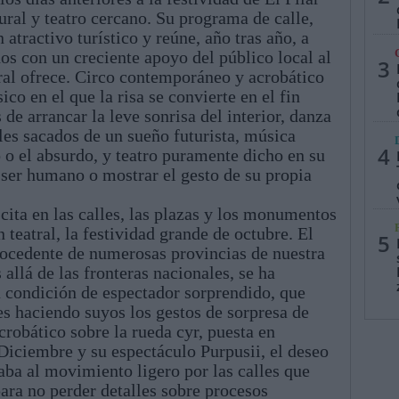
ral y teatro cercano. Su programa de calle,
 atractivo turístico y reúne, año tras año, a
os con un creciente apoyo del público local al
3
ral ofrece. Circo contemporáneo y acrobático
ico en el que la risa se convierte en el fin
e arrancar la leve sonrisa del interior, danza
les sacados de un sueño futurista, música
4
o o el absurdo, y teatro puramente dicho en su
 ser humano o mostrar el gesto de su propia
cita en las calles, las plazas y los monumentos
 teatral, la festividad grande de octubre. El
5
rocedente de numerosas provincias de nuestra
allá de las fronteras nacionales, se ha
condición de espectador sorprendido, que
 haciendo suyos los gestos de sorpresa de
crobático sobre la rueda cyr, puesta en
iciembre y su espectáculo Purpusii, el deseo
taba al movimiento ligero por las calles que
para no perder detalles sobre procesos