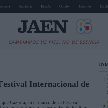
ovincia
Andalucía
España
Opinión
Deportes
Edici
CAMBIAMOS DE PIEL, NO DE ESENCIA
LO M
1
Festival Internacional de
es
Andalucía
Internacional
Opinión
Cultura
Deportes
Jaén, Pu
 que Cazorla, en el marco de su Festival
2
los días anteriores a la festividad de El Pilar