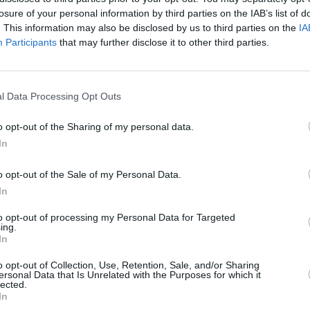
xtreme la prudencia y la transparencia a la hora de
losure of your personal information by third parties on the IAB’s list of
 sociedad un necesario mensaje de tranquilidad. No hay
. This information may also be disclosed by us to third parties on the
IA
anza internacional para volcar en el origen de esta
Participants
that may further disclose it to other third parties.
isa y más.
l Data Processing Opt Outs
o opt-out of the Sharing of my personal data.
In
o opt-out of the Sale of my Personal Data.
In
to opt-out of processing my Personal Data for Targeted
ing.
In
o opt-out of Collection, Use, Retention, Sale, and/or Sharing
ersonal Data that Is Unrelated with the Purposes for which it
lected.
In