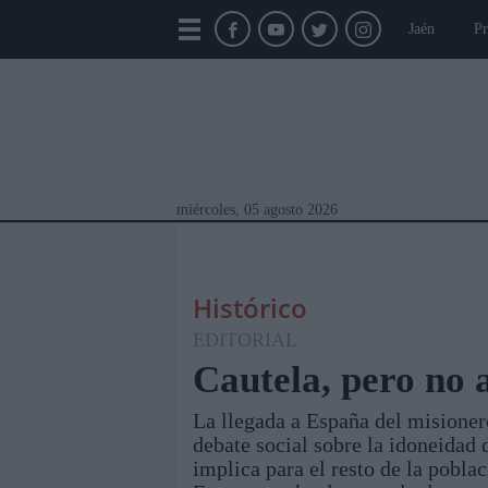
Jaén
Pr
miércoles, 05 agosto 2026
Histórico
EDITORIAL
Cautela, pero no
La llegada a España del misionero
Módulos Portada
Jaén
Provincia
Linar
debate social sobre la idoneidad 
implica para el resto de la pobla