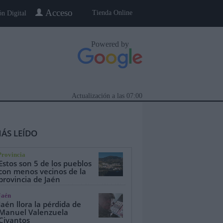
Acceso
Tienda Online
ón Digital
Powered by
Actualización a las
07:00
ÁS LEÍDO
Provincia
Estos son 5 de los pueblos
con menos vecinos de la
provincia de Jaén
eblo a Pueblo
Gente
Especiales
Jaén
Jaén llora la pérdida de
Manuel Valenzuela
Civantos