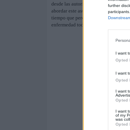
desde las autoridades competentes se e
further disc
abordar este asunto, para enviar a la
participants
tiempo que perder y es precisa una ali
Downstream 
enfermedad toda la ayuda que sea prec
Persona
I want t
Opted 
I want t
Opted 
I want 
Advertis
Opted 
I want t
of my P
was col
Opted 