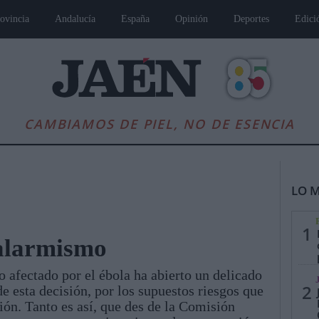
ovincia
Andalucía
España
Opinión
Deportes
Edici
CAMBIAMOS DE PIEL, NO DE ESENCIA
LO M
1
 alarmismo
 afectado por el ébola ha abierto un delicado
es
Andalucía
Internacional
Opinión
Cultura
Deportes
Jaén, Pu
2
de esta decisión, por los supuestos riesgos que
ción. Tanto es así, que des de la Comisión