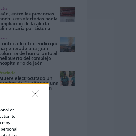
Jaén
Jaén, entre las provincias
andaluzas afectadas por la
ampliación de la alerta
alimentaria por Listeria
Jaén
Controlado el incendio que
ha generado una gran
columna de humo junto al
helipuerto del complejo
hospitalario de Jaén
Provincia
Muere electrocutado un
hombre de 64 años en una
torre eléctrica en Bailén
sonal or
ection to
ou may
 personal
out of the