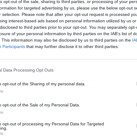
to opt-out of the sale, sharing to third parties, or processing of your per
io que ya estaba saturado.
formation for targeted advertising by us, please use the below opt-out s
ene más que ver con lo económico. La Justicia
r selection. Please note that after your opt-out request is processed y
 pero debe pagarla la Administración. Es quien paga los
eing interest-based ads based on personal information utilized by us or
oficio. Sin embargo, los más de 450 letrados que
disclosed to third parties prior to your opt-out. You may separately opt-
ovincia se quejan de que la Junta les paga poco, mal y
losure of your personal information by third parties on the IAB’s list of
. This information may also be disclosed by us to third parties on the
IA
bandonar las listas del turno de oficio por la
Participants
that may further disclose it to other third parties.
paga la Administración. A estas alturas del año hay
 asistencias y que solo han cobrado el primer
ación es mucho mejor que hace un año, cuando los
ince meses. Además, se quejan de que lo que se cobra
l Data Processing Opt Outs
io para los particulares. La Junta paga con 126 euros
o opt-out of the Sharing of my personal data.
o correspondiente puede asistir a varios arrestados.
In
 del doble. Las tarifas fijadas por la administración
rse los abogados como las copias de los autos, los
o opt-out of the Sale of my Personal Data.
ientes judiciales, los traslados a centros
In
 el cliente o los “extras” cuando se produce el
to opt-out of processing my Personal Data for Targeted
ing.
iempre le gusta recordar que el abogado del turno de
In
lificado, que debe pasar por acciones formativas de