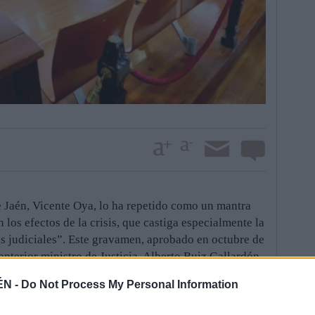
 Jaén, Vicente Oya, lo ha repetido como un mantra
 los efectos de la crisis, que castiga especialmente la
sas judiciales”. Este gravamen, aprobado en octubre de
anterior ministro de Justicia, Alberto Ruiz Gallardón,
dades por el hecho de iniciar un procedimiento
ÉN -
Do Not Process My Personal Information
por agentes políticos jurídicos y sociales, el Ejecutivo
 De todos modos, es ahora cuando se están notando