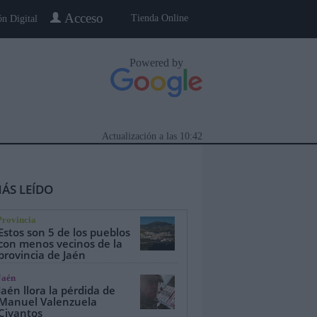
Acceso
Tienda Online
ón Digital
Powered by
Actualización a las
10:42
ÁS LEÍDO
Provincia
Estos son 5 de los pueblos
con menos vecinos de la
provincia de Jaén
eblo a Pueblo
Gente
Especiales
Jaén
Jaén llora la pérdida de
Manuel Valenzuela
Civantos