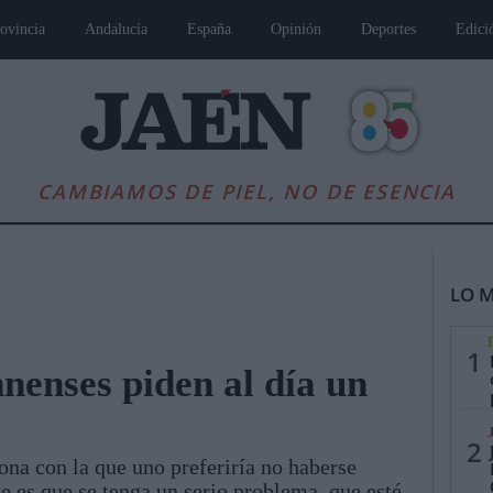
ovincia
Andalucía
España
Opinión
Deportes
Edici
CAMBIAMOS DE PIEL, NO DE ESENCIA
LO M
1
nnenses piden al día un
es
Andalucía
Internacional
Opinión
Cultura
Deportes
Jaén, Pu
2
ona con la que uno preferiría no haberse
le es que se tenga un serio problema, que esté