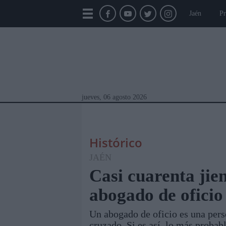
Jaén
Pr
jueves, 06 agosto 2026
Histórico
JAÉN
Casi cuarenta jie
abogado de oficio
Módulos Portada
Jaén
Provincia
Linar
Un abogado de oficio es una pers
cruzado. Si es así, lo más probab