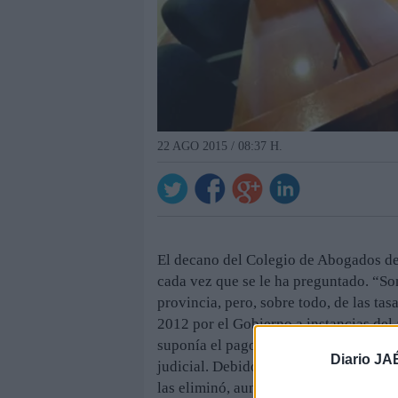
22 AGO 2015 / 08:37 H.
El decano del Colegio de Abogados de
cada vez que se le ha preguntado. “Son
provincia, pero, sobre todo, de las ta
2012 por el Gobierno a instancias del 
suponía el pago de determinadas canti
Diario JA
judicial. Debido a la presión ejercida 
las eliminó, aunque de forma parcial.