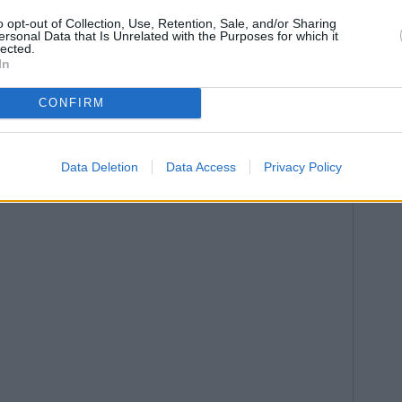
a importantísima en nuestra sociedad, como garante de
o opt-out of Collection, Use, Retention, Sale, and/or Sharing
ersonal Data that Is Unrelated with the Purposes for which it
nsa de la población independientemente de su nivel
lected.
rante también de que la población acceda a la Justicia
In
rante la presentación del Día de la Justicia Gratuita,
CONFIRM
Data Deletion
Data Access
Privacy Policy