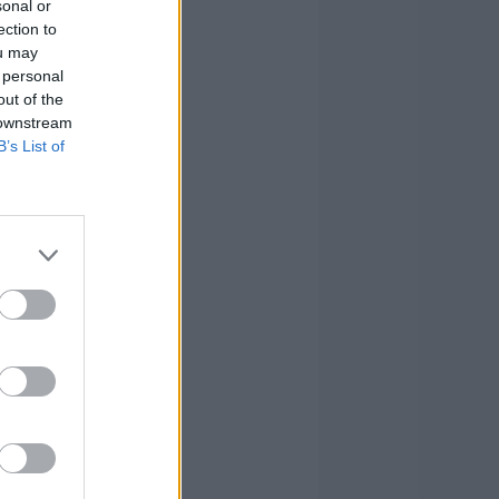
sonal or
ection to
ou may
 personal
out of the
 downstream
B’s List of