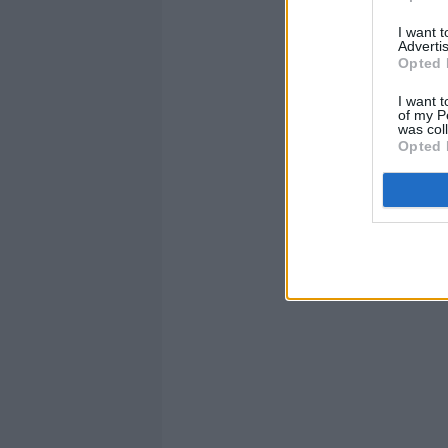
I want 
Advertis
Opted 
I want t
of my P
was col
Opted 