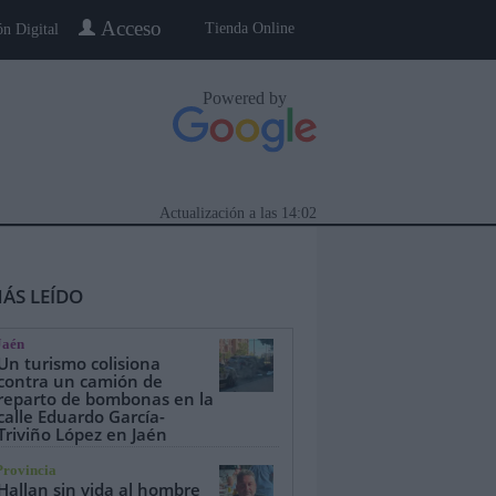
Acceso
Tienda Online
ón Digital
Powered by
Actualización a las
14:02
ÁS LEÍDO
Jaén
Un turismo colisiona
contra un camión de
reparto de bombonas en la
calle Eduardo García-
eblo a Pueblo
Gente
Especiales
Triviño López en Jaén
Provincia
Hallan sin vida al hombre