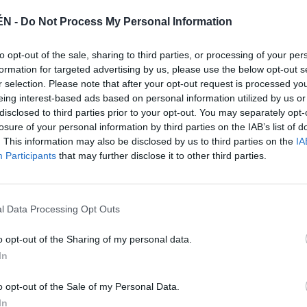
ÉN -
Do Not Process My Personal Information
to opt-out of the sale, sharing to third parties, or processing of your per
formation for targeted advertising by us, please use the below opt-out s
r selection. Please note that after your opt-out request is processed y
eing interest-based ads based on personal information utilized by us or
disclosed to third parties prior to your opt-out. You may separately opt-
losure of your personal information by third parties on the IAB’s list of
. This information may also be disclosed by us to third parties on the
IA
Participants
that may further disclose it to other third parties.
 de que el Jaén Paraíso Interior dispute la Supercopa
drid. “Vengo a aportar trabajo y la afición debe
”, expone. Carlos se convierte en el cuarto cierre del
l Data Processing Opt Outs
z, después de las renovaciones de José López y
Boyis. El madrileño ha vestido la camiseta de España
o opt-out of the Sharing of my personal data.
 deportista con contundencia defensiva, experiencia,
In
nza las 15 fichas permitidas por la Liga.
o opt-out of the Sale of my Personal Data.
In