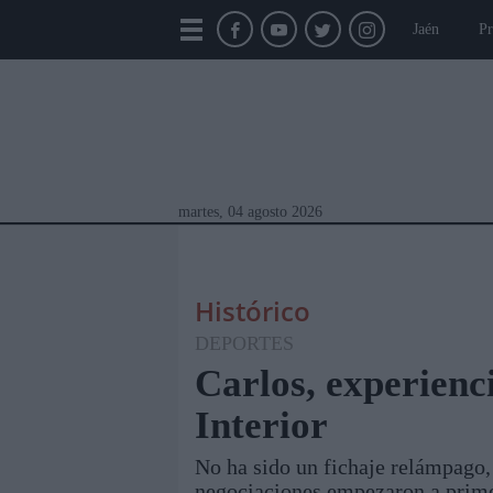
Jaén
Pr
martes, 04 agosto 2026
Histórico
DEPORTES
Carlos, experienc
Interior
Módulos Portada
Jaén
Provincia
Linar
No ha sido un fichaje relámpago, 
negociaciones empezaron a prime