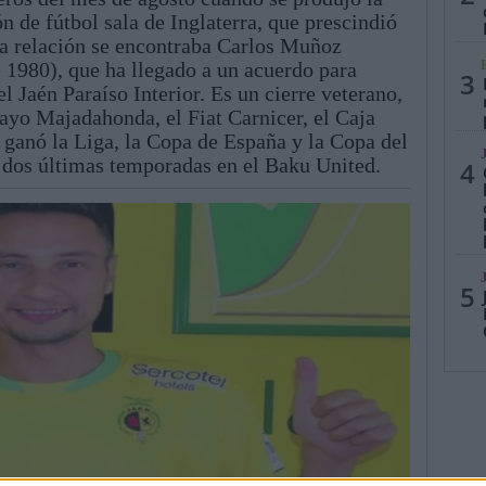
n de fútbol sala de Inglaterra, que prescindió
sa relación se encontraba Carlos Muñoz
 1980), que ha llegado a un acuerdo para
3
el Jaén Paraíso Interior. Es un cierre veterano,
Rayo Majadahonda, el Fiat Carnicer, el Caja
 ganó la Liga, la Copa de España y la Copa del
s dos últimas temporadas en el Baku United.
4
5