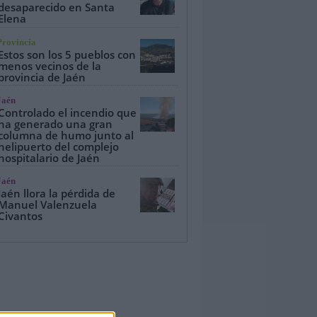
desaparecido en Santa
Elena
Provincia
Estos son los 5 pueblos con
menos vecinos de la
provincia de Jaén
Jaén
Controlado el incendio que
ha generado una gran
columna de humo junto al
helipuerto del complejo
hospitalario de Jaén
Jaén
Jaén llora la pérdida de
Manuel Valenzuela
Civantos