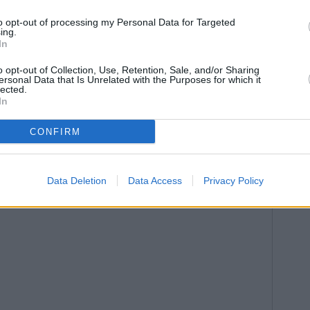
to opt-out of processing my Personal Data for Targeted
ing.
In
o opt-out of Collection, Use, Retention, Sale, and/or Sharing
ersonal Data that Is Unrelated with the Purposes for which it
lected.
In
CONFIRM
Data Deletion
Data Access
Privacy Policy