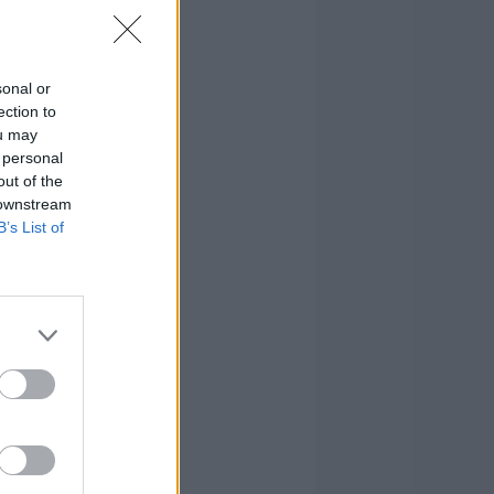
sonal or
ection to
ou may
 personal
out of the
 downstream
B’s List of