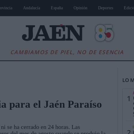
ovincia
Andalucía
España
Opinión
Deportes
Edici
CAMBIAMOS DE PIEL, NO DE ESENCIA
LO M
1
ia para el Jaén Paraíso
es
Andalucía
Internacional
Opinión
Cultura
Deportes
Jaén, Pu
ni se ha cerrado en 24 horas. Las
2
ros del mes de agosto cuando se produjo la