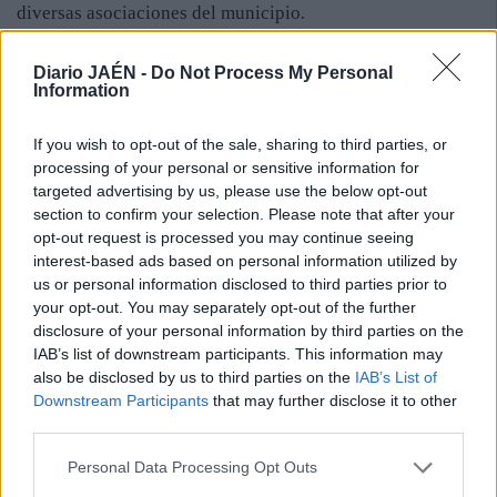
diversas asociaciones del municipio.
Las noches fueron igualmente entretenidas durante las
Diario JAÉN -
Do Not Process My Personal
fiestas con la actuación de orquestas en la verbena,
Information
Macarena Soto del programa televisivo “Se llama Copla”
el viernes y Rasel el sábado. Asimismo fueron elegidas la
If you wish to opt-out of the sale, sharing to third parties, or
“miss” de Cambil, la reina de las fiestas y sus damas de
processing of your personal or sensitive information for
honor y el “míster”, junto con sus caballeros de honor. En
targeted advertising by us, please use the below opt-out
definitiva, se sucedieron varios días de convivencia entre
section to confirm your selection. Please note that after your
los vecinos en los que reinó la alegría y se abrieron las
opt-out request is processed you may continue seeing
interest-based ads based on personal information utilized by
puertas a emigrantes y a gentes de otros municipios.
us or personal information disclosed to third parties prior to
your opt-out. You may separately opt-out of the further
disclosure of your personal information by third parties on the
IAB’s list of downstream participants. This information may
also be disclosed by us to third parties on the
IAB’s List of
Downstream Participants
that may further disclose it to other
third parties.
Personal Data Processing Opt Outs