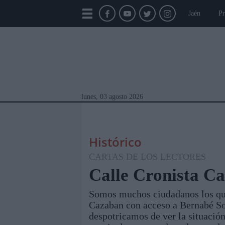
Jaén
Pr
lunes, 03 agosto 2026
Histórico
CARTAS DE LOS LECTORES
Calle Cronista C
Somos muchos ciudadanos los que 
Módulos Portada
Jaén
Provincia
Linar
Cazaban con acceso a Bernabé So
despotricamos de ver la situación