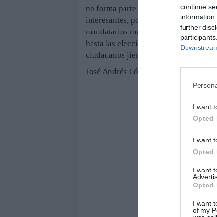
continue se
no forma parte de la Junta sevillana. 
information 
interesantes, por un lado, la desconfia
further disc
mandatarios municipales, y por otro, 
participants
hasta las elecciones, para pasar pos
Downstream 
ciudadanos jiennenses.
José Andrés López / Jaén
Persona
I want t
Opted 
I want t
Opted 
I want 
Advertis
Opted 
I want t
of my P