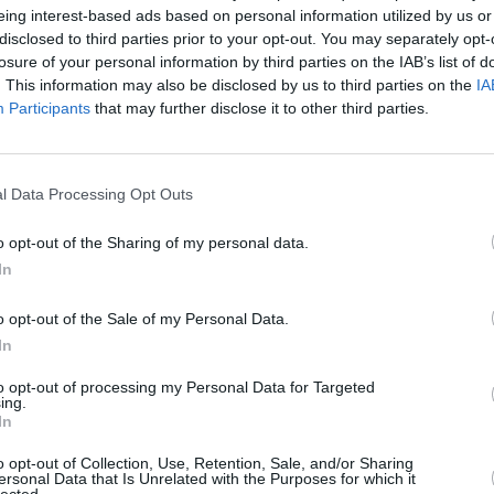
eing interest-based ads based on personal information utilized by us or
Se presentan unas elecciones municipales inciertas e
disclosed to third parties prior to your opt-out. You may separately opt-
nza y desilusión del electorado hacía los actuales
losure of your personal information by third parties on the IAB’s list of
una Junta que nos venderá “pamplinas sevillanas”
. This information may also be disclosed by us to third parties on the
IA
teriormente al ostracismo como podemos comprobar los
Participants
that may further disclose it to other third parties.
l Data Processing Opt Outs
o opt-out of the Sharing of my personal data.
In
o opt-out of the Sale of my Personal Data.
In
to opt-out of processing my Personal Data for Targeted
ing.
In
o opt-out of Collection, Use, Retention, Sale, and/or Sharing
ersonal Data that Is Unrelated with the Purposes for which it