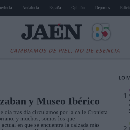
ovincia
Andalucía
España
Opinión
Deportes
Edici
CAMBIAMOS DE PIEL, NO DE ESENCIA
LO M
1
azaban y Museo Ibérico
día tras día circulamos por la calle Cronista
es
Andalucía
Internacional
Opinión
Cultura
Deportes
Jaén, Pu
riano, y muchos, somos los que
 actual en que se encuentra la calzada más
2