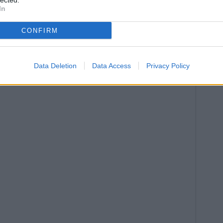
lected.
In
CONFIRM
Data Deletion
Data Access
Privacy Policy