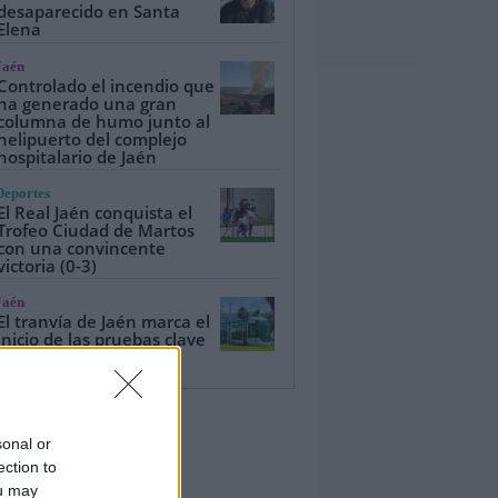
desaparecido en Santa
Elena
Jaén
Controlado el incendio que
ha generado una gran
columna de humo junto al
helipuerto del complejo
hospitalario de Jaén
Deportes
El Real Jaén conquista el
Trofeo Ciudad de Martos
con una convincente
victoria (0-3)
Jaén
El tranvía de Jaén marca el
inicio de las pruebas clave
sonal or
ection to
ou may