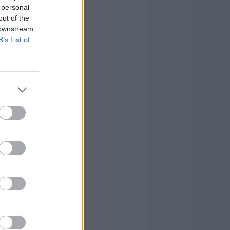
 personal
out of the
 downstream
B’s List of