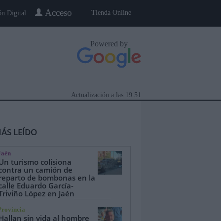
Acceso
Tienda Online
ón Digital
Powered by
Actualización a las
19:51
ÁS LEÍDO
Jaén
Un turismo colisiona
contra un camión de
reparto de bombonas en la
calle Eduardo García-
eblo a Pueblo
Gente
Especiales
Triviño López en Jaén
Provincia
Hallan sin vida al hombre