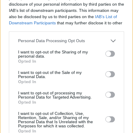
logrado virar el rumbo de las intenciones iniciales de la
disclosure of your personal information by third parties on the
empresa, que era la de extinguir los contratos con las
IAB’s list of downstream participants. This information may
indemnizaciones mínimas que marca la actual reforma
also be disclosed by us to third parties on the
IAB’s List of
laboral”. Asimismo, los representantes de los trabajadores
Downstream Participants
that may further disclose it to other
third parties.
apostaron por “seguir luchando para garantizar el futuro
de la factoría” y agradecieron el apoyo de la ciudadanía.
Personal Data Processing Opt Outs
I want to opt-out of the Sharing of my
personal data.
Opted In
I want to opt-out of the Sale of my
Personal Data.
Opted In
I want to opt-out of processing my
Personal Data for Targeted Advertising.
Opted In
I want to opt-out of Collection, Use,
Retention, Sale, and/or Sharing of my
Personal Data that Is Unrelated with the
Purposes for which it was collected.
Opted In