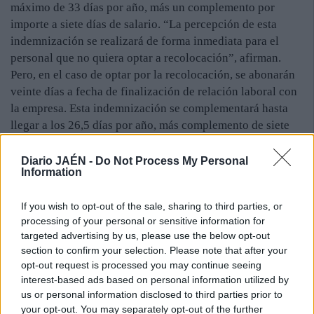
máximo de 33 días por año, más un complemento por
importe a siete días de salario. “La percepción de esta
indemnización se realizará de forma inmediata para el
personal que no quiera optar a recolocación”, afirman.
Pero, en el caso de optar por la recolocación, se abonarán
veinte días a fecha de finalización de relación laboral con
la empresa. Esta indemnización se complementará hasta
llegar a los 26,5 días por año, más complemento de siete
días de salario, si no se ha producido recolocación antes
del 30 de mayo del año 2016. Finalmente, se completará
Diario JAÉN -
Do Not Process My Personal
Information
hasta los 33 días si la recolocación no se ha producido
antes del 30 de septiembre de 2016. El hecho de llegar
If you wish to opt-out of the sale, sharing to third parties, or
hasta esta fecha no implica que, a partir de esta, no se opte
processing of your personal or sensitive information for
a recolocación.
targeted advertising by us, please use the below opt-out
Pese a todo, desde el comité de empresa de CAF-Santana
section to confirm your selection. Please note that after your
opt-out request is processed you may continue seeing
insisten en que “no se ha alcanzado la meta principal, que
interest-based ads based on personal information utilized by
era evitar a toda costa que se produjeran despidos”. “Sí
us or personal information disclosed to third parties prior to
podemos decir que, con el acuerdo alcanzado, se ha
your opt-out. You may separately opt-out of the further