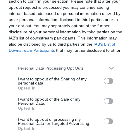
section to confirm your selection. Please note that after your
Maximiliano y Maribel.
opt-out request is processed you may continue seeing
En principio, la causa judicial solo se abriría si apareciera
interest-based ads based on personal information utilized by
us or personal information disclosed to third parties prior to
una nueva prueba que apuntara a indicios de criminalidad.
your opt-out. You may separately opt-out of the further
Los “padres coraje” mantienen abierto un apartado de
disclosure of your personal information by third parties on the
correos —266-23080 de Jaén— para que cualquiera que
IAB’s list of downstream participants. This information may
pueda aportar algo sobre el caso les pueda enviar
also be disclosed by us to third parties on the
IAB’s List of
información de forma reservada: “Estoy segura de que
Downstream Participants
that may further disclose it to other
alguien nos ayudará. En aquella boda había mucha gente y
third parties.
alguien tuvo que ver algo de lo que pasó”, concluye
Personal Data Processing Opt Outs
Maribel, quien agradece todo el apoyo social recibido en
estos casi siete años de lucha. No en vano, llegaron a
I want to opt-out of the Sharing of my
conseguir más de 40.000 firmas de respaldo a su petición
personal data.
Opted In
de “Justicia para Javi”.
I want to opt-out of the Sale of my
Personal Data.
Opted In
I want to opt-out of processing my
Personal Data for Targeted Advertising.
Opted In