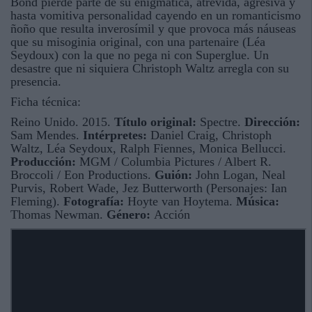
Bond pierde parte de su enigmática, atrevida, agresiva y
hasta vomitiva personalidad cayendo en un romanticismo
ñoño que resulta inverosímil y que provoca más náuseas
que su misoginia original, con una partenaire (Léa
Seydoux) con la que no pega ni con Superglue. Un
desastre que ni siquiera Christoph Waltz arregla con su
presencia.
Ficha técnica:
Reino Unido. 2015.
Título original:
Spectre.
Dirección:
Sam Mendes.
Intérpretes:
Daniel Craig, Christoph
Waltz, Léa Seydoux, Ralph Fiennes, Monica Bellucci.
Producción:
MGM / Columbia Pictures / Albert R.
Broccoli / Eon Productions.
Guión:
John Logan, Neal
Purvis, Robert Wade, Jez Butterworth (Personajes: Ian
Fleming).
Fotografía:
Hoyte van Hoytema.
Música:
Thomas Newman.
Género:
Acción