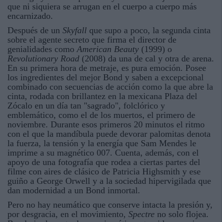
que ni siquiera se arrugan en el cuerpo a cuerpo más
encarnizado.
Después de un
Skyfall
que supo a poco, la segunda cinta
sobre el agente secreto que firma el director de
genialidades como
American Beauty
(1999) o
Revolutionary Road
(2008) da una de cal y otra de arena.
En su primera hora de metraje, es pura emoción. Posee
los ingredientes del mejor Bond y saben a excepcional
combinado con secuencias de acción como la que abre la
cinta, rodada con brillantez en la mexicana Plaza del
Zócalo en un día tan "sagrado", folclórico y
emblemático, como el de los muertos, el primero de
noviembre. Durante esos primeros 20 minutos el ritmo
con el que la mandíbula puede devorar palomitas denota
la fuerza, la tensión y la energía que Sam Mendes le
imprime a su magnético 007. Cuenta, además, con el
apoyo de una fotografía que rodea a ciertas partes del
filme con aires de clásico de Patricia Highsmith y ese
guiño a George Orwell y a la sociedad hipervigilada que
dan modernidad a un Bond inmortal.
Pero no hay neumático que conserve intacta la presión y,
por desgracia, en el movimiento,
Spectre
no solo flojea.