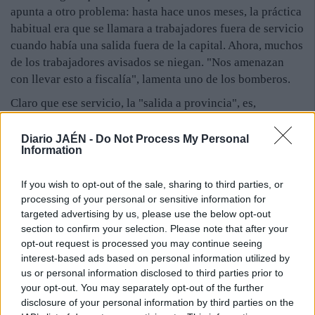
apunta a otro problema: hasta hace unos meses, la práctica
habitual era que se llamara a trabajadores fuera de servicio
cuando había una salida fuera de la capital. Ahora, muchos
de los trabajadores avisados se niegan. "Nos amenazan
con llevar esto a fiscalía", lamenta uno de los bomberos.
Claro que ese servicio, la "salida a provincia", es,
precisamente, uno de los que no pagan a la plantilla desde
hace meses, que se une a las horas extra y las nocturnas.
Diario JAÉN -
Do Not Process My Personal
Information
Hasta octubre de 2013, la deuda media que se tenía con
cada bombero era de unos 30.000 euros, y en la actualidad
If you wish to opt-out of the sale, sharing to third parties, or
hay unos 70 en el parque jiennense. Desde esa fecha, los
processing of your personal or sensitive information for
impagos se han acumulado.
targeted advertising by us, please use the below opt-out
El Ayuntamiento, por su parte, resalta que los "nuevos"
section to confirm your selection. Please note that after your
opt-out request is processed you may continue seeing
entran para reforzar la plantilla en verano y que están
interest-based ads based on personal information utilized by
"perfectamente cualificados" y "preparados".
us or personal information disclosed to third parties prior to
your opt-out. You may separately opt-out of the further
disclosure of your personal information by third parties on the