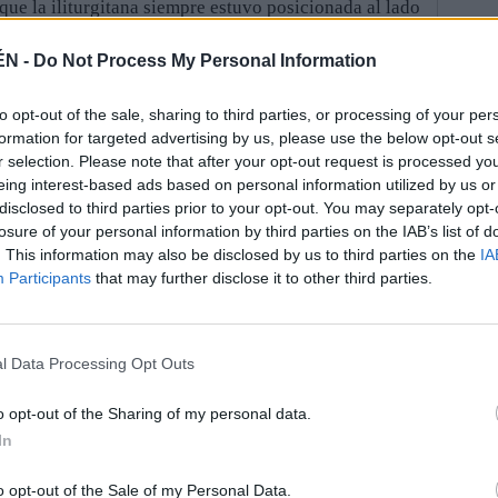
que la iliturgitana siempre estuvo posicionada al lado
 vieja guardia. No es de extrañar que haya quienes la
n quienes ya están alejados de la renovación. Sea
ÉN -
Do Not Process My Personal Information
ta del PSOE se convierte en el baluarte de Jaén.
 en la distancia— para la provincia, ella es vista
to opt-out of the sale, sharing to third parties, or processing of your per
formation for targeted advertising by us, please use the below opt-out s
ue el mérito nada tiene que ver con su procedencia
r selection. Please note that after your opt-out request is processed y
na. Es decir, si sus raíces hubieran estado en Córdoba,
eing interest-based ads based on personal information utilized by us or
sido presidenta. Si Micaela Navarro gana, hay
disclosed to third parties prior to your opt-out. You may separately opt-
sa posición, todas las miradas confluyen en una misma
losure of your personal information by third parties on the IAB’s list of
 de ser secretario de Ciudadanía y Política
. This information may also be disclosed by us to third parties on the
IA
espedirse de esa primera línea en la que se mantuvo
Participants
that may further disclose it to other third parties.
sperar que Pedro Sánchez no contara con él para la
s cuantos como él, por más que hubiese filin y buenos
l Data Processing Opt Outs
uesta es sencilla: porque pertenecen al pasado y
es nuevos que busca el partido para salir a flote en
o opt-out of the Sharing of my personal data.
s. El cazalillero pasa al comité federal, lo mismo
In
Francisco Reyes, mediante un procedimiento
a misma altura que Ángeles Férriz, Francisco Vallejo
o opt-out of the Sale of my Personal Data.