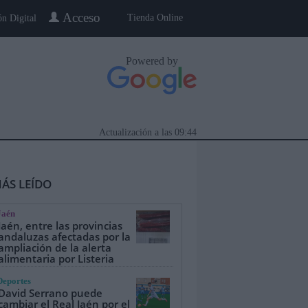
Acceso
Tienda Online
ón Digital
Powered by
Actualización a las
09:44
ÁS LEÍDO
Jaén
Jaén, entre las provincias
andaluzas afectadas por la
ampliación de la alerta
alimentaria por Listeria
eblo a Pueblo
Gente
Especiales
Deportes
David Serrano puede
cambiar el Real Jaén por el