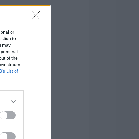
sonal or
ection to
ou may
 personal
out of the
 downstream
B’s List of