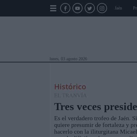
Jaén
Pr
lunes, 03 agosto 2026
Histórico
EL TRANVÍA
Tres veces presid
Es el verdadero trofeo de Jaén. Si
Módulos Portada
Jaén
Provincia
Linar
quiere presumir de fortaleza y pr
hacerlo con la iliturgitana Micae