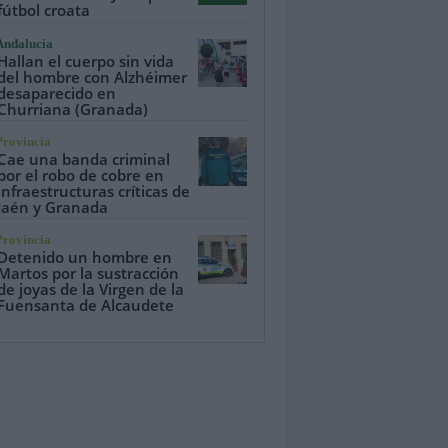
fútbol croata
Andalucía
Hallan el cuerpo sin vida
del hombre con Alzhéimer
desaparecido en
Churriana (Granada)
Provincia
Cae una banda criminal
por el robo de cobre en
infraestructuras críticas de
Jaén y Granada
Provincia
Detenido un hombre en
Martos por la sustracción
de joyas de la Virgen de la
Fuensanta de Alcaudete