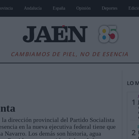
ovincia
Andalucía
España
Opinión
Deportes
Edici
CAMBIAMOS DE PIEL, NO DE ESENCIA
LO M
1
enta
 la dirección provincial del Partido Socialista
es
Andalucía
Internacional
Opinión
Cultura
Deportes
Jaén, Pu
esencia en la nueva ejecutiva federal tiene que
2
la Navarro. Los demás son historia, agua