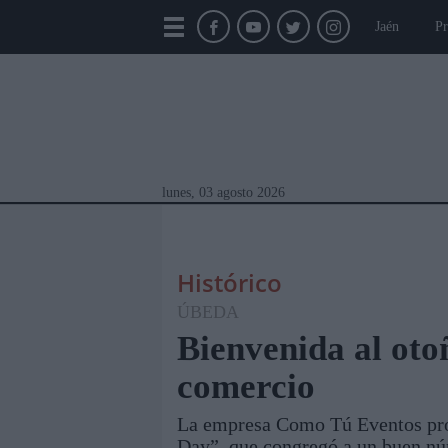
Jaén
Pr
lunes, 03 agosto 2026
Histórico
ÚBEDA
Bienvenida al oto
comercio
Módulos Portada
Jaén
Provincia
Linar
La empresa Como Tú Eventos pro
Day”, que congregó a un buen nú