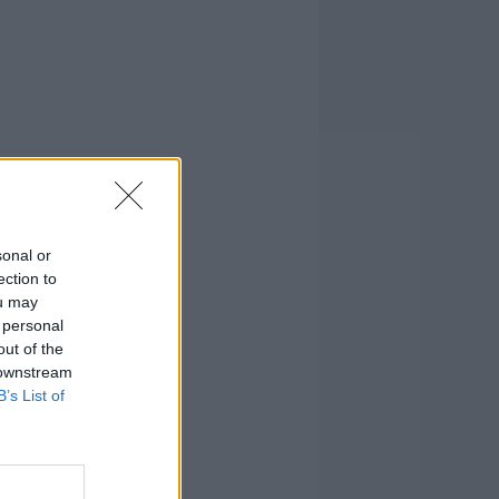
sonal or
ection to
ou may
 personal
out of the
 downstream
B’s List of