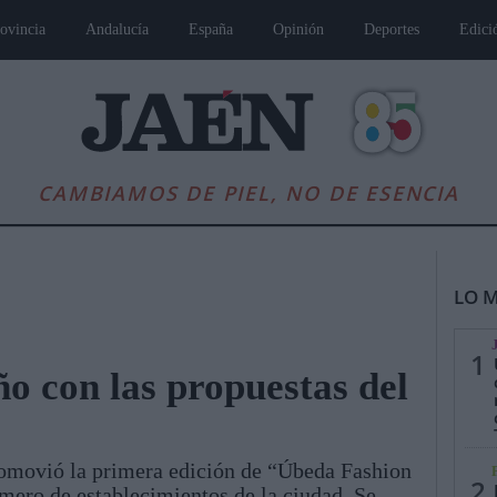
ovincia
Andalucía
España
Opinión
Deportes
Edici
CAMBIAMOS DE PIEL, NO DE ESENCIA
LO M
1
ño con las propuestas del
es
Andalucía
Internacional
Opinión
Cultura
Deportes
Jaén, Pu
movió la primera edición de “Úbeda Fashion
2
mero de establecimientos de la ciudad. Se