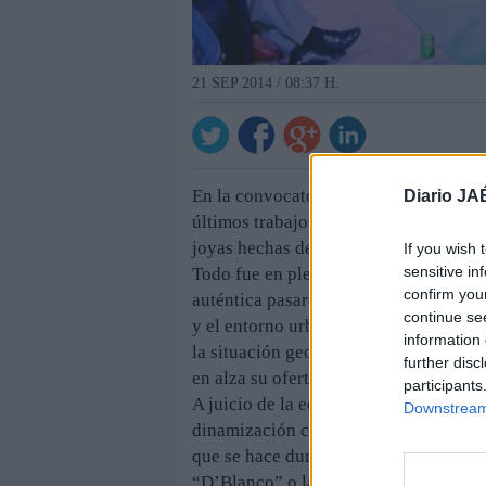
21 SEP 2014 / 08:37 H.
En la convocatoria comercial también 
Diario JA
últimos trabajos, como Felipe Duque, 
joyas hechas de barro y plata; Marga 
If you wish 
sensitive in
Todo fue en pleno centro de la ciudad,
confirm you
auténtica pasarela. La concejal de Com
continue se
y el entorno urbano son dos realidad
information 
la situación geográfica de la ciudad 
further disc
en alza su oferta como establecimient
participants
A juicio de la edil, desde el Ayuntami
Downstream 
dinamización conjunta para aportar val
que se hace durante el resto del año c
“D’Blanco” o la gran muestra del sect