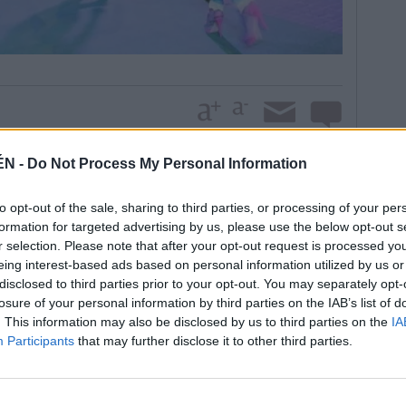
participaron diseñadores de la comarca, con sus
ÉN -
Do Not Process My Personal Information
Ferrándiz y Pablo Tito, que presentaron sus nuevas
García, diseñadora de Baeza, y Te Toka Tokados.
to opt-out of the sale, sharing to third parties, or processing of your per
formation for targeted advertising by us, please use the below opt-out s
 en la calle Mesones, que se convirtió en una
r selection. Please note that after your opt-out request is processed y
ercio, Virgina Ruiz, explicó: “la actividad comercial
eing interest-based ads based on personal information utilized by us or
es estrechamente vinculadas, y hemos de aprovechar
disclosed to third parties prior to your opt-out. You may separately opt-
para apoyar y plantear nuevas estrategias que pongan
losure of your personal information by third parties on the IAB’s list of
os”.
. This information may also be disclosed by us to third parties on the
IA
ento se apuesta por desarrollar acciones de
Participants
that may further disclose it to other third parties.
ores añadidos a la oferta comercial existente, igual
on actividades como el salón de citas sociales
or cofrade de la ciudad “Úbeda Sacra”, prevista para