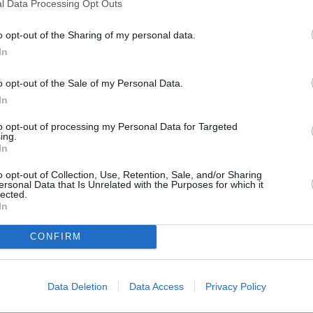
l Data Processing Opt Outs
ico, estuvo compuesto por Peluquerías Mana´s, Más
que se encargaron de la preparación de casi un
o opt-out of the Sharing of my personal data.
 toda la pasarela. Para una ocasión tan especial, los
In
aron invitaciones para las trescientas localidades a
o opt-out of the Sale of my Personal Data.
In
to opt-out of processing my Personal Data for Targeted
ing.
In
o opt-out of Collection, Use, Retention, Sale, and/or Sharing
ersonal Data that Is Unrelated with the Purposes for which it
lected.
In
CONFIRM
Data Deletion
Data Access
Privacy Policy