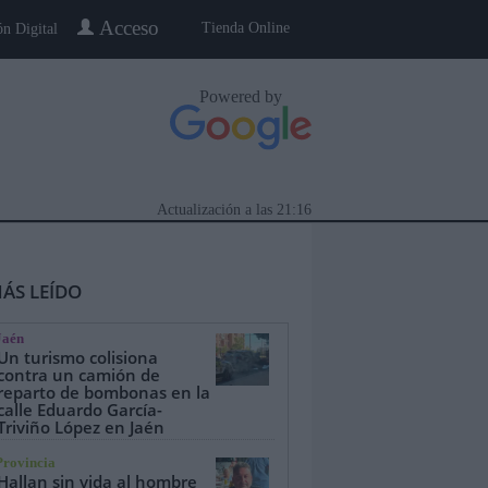
Acceso
Tienda Online
ón Digital
Powered by
Actualización a las
21:16
ÁS LEÍDO
Jaén
Un turismo colisiona
contra un camión de
reparto de bombonas en la
calle Eduardo García-
eblo a Pueblo
Gente
Especiales
Triviño López en Jaén
Provincia
Hallan sin vida al hombre