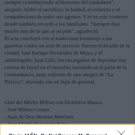
siempre contribuyendo al bienestar del ciudadano”,
aseguró. Alabó el sacrificio, la lealtad, el esfuerzo y el
compañerismo de todos sus agentes. Y es en este contexto
donde también recordó a los familiares. “Siempre dais
mucho más de lo que se os pide”, agradeció.
El acto concluyó con el tradicional homenaje a los
guardias caídos en acto de servicio. Fueron el alcalde de la
ciudad, José Enrique Fernández de Moya, y el
subdelegado, Juan Lillo, los encargados de depositar una
corona de laurel en el monolito instalado en el patio de la
Comandancia, justo enfrente de una imagen de “La
Pilarica”, ataviada con un fajín de general.
Cruz del Mérito Militar con Distintivo Blanco.
- José Milena Crespo
- Juan de Dios Moreno Martínez
- Juan Martín Navarrete Puig
- Juan Francisco Garrido Anguita