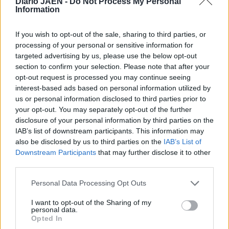
Diario JAÉN -
Do Not Process My Personal
- Ana López García
Information
- Jesús Amores Tamargo
If you wish to opt-out of the sale, sharing to third parties, or
processing of your personal or sensitive information for
Cruces de la Orden del Mérito de la Guardia Civil. - Juan
targeted advertising by us, please use the below opt-out
Pedro Quesada Ortega - Cándido Alonso Díaz - Francisco
section to confirm your selection. Please note that after your
Fontecha Moreno - Tomás Pinel Vizcaíno - José Calvache
opt-out request is processed you may continue seeing
Pamos - Mario Ventaja Martínez - Pedro Carlos Ávalos
interest-based ads based on personal information utilized by
Tamargo - José Manuel Ramírez Robles - Luis Perabá
us or personal information disclosed to third parties prior to
López - Rafael Vargas Rodríguez - Francisco Miranda Lara
your opt-out. You may separately opt-out of the further
disclosure of your personal information by third parties on the
- Sixto Luque Rodríguez - Rafael López Navas - Juan
IAB’s list of downstream participants. This information may
Manuel Ruiz Casas - Juan Francisco Garrido Anguita
also be disclosed by us to third parties on the
IAB’s List of
Downstream Participants
that may further disclose it to other
Cruz de Plata de la Orden del Mérito con carácter
third parties.
extraordinario. - Guillermo Algar Ruiz - Sebastián Rivas
Personal Data Processing Opt Outs
Torres
I want to opt-out of the Sharing of my
personal data.
Cruz de la Orden del Mérito de la Guardia Civil con
Opted In