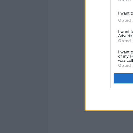
I want t
Opted 
I want 
Advertis
Opted 
I want t
of my P
was col
Opted 