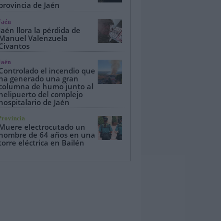
provincia de Jaén
Jaén
Jaén llora la pérdida de
Manuel Valenzuela
Civantos
Jaén
Controlado el incendio que
ha generado una gran
columna de humo junto al
helipuerto del complejo
hospitalario de Jaén
Provincia
Muere electrocutado un
hombre de 64 años en una
torre eléctrica en Bailén