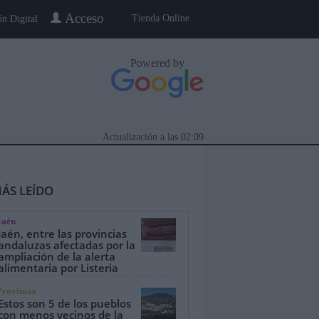
Acceso
Tienda Online
ón Digital
Powered by
Actualización a las
02:09
ÁS LEÍDO
Jaén
Jaén, entre las provincias
andaluzas afectadas por la
ampliación de la alerta
alimentaria por Listeria
eblo a Pueblo
Gente
Especiales
Provincia
Estos son 5 de los pueblos
con menos vecinos de la