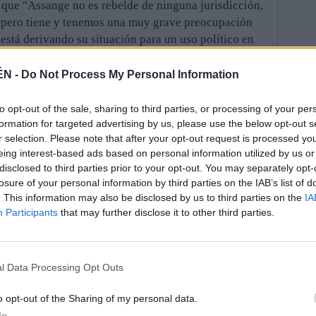
o que "Assange no es rebelde de ninguna jurisdicción,
ia, pero tiene y tenemos una muy grave preocupación
está derivando su situación para un uso político en
con su organización a la hora de denunciar e abuso de
de ser la causa de un proceso que, a todas luces, y
ÉN -
Do Not Process My Personal Information
bitrario y carece de base absolutamente", ha
to opt-out of the sale, sharing to third parties, or processing of your per
formation for targeted advertising by us, please use the below opt-out s
r selection. Please note that after your opt-out request is processed y
de países como Gran Bretaña o Suecia que Assange "es
eing interest-based ads based on personal information utilized by us or
y adecuado que reciba la presión de gobiernos al
disclosed to third parties prior to your opt-out. You may separately opt-
ión". Según ha continuado, "entiende que la situación
losure of your personal information by third parties on the IAB’s list of
comprensible para la mayoría de las personas que se
. This information may also be disclosed by us to third parties on the
IA
diciones que atentan a cualquier derecho humano que
Participants
that may further disclose it to other third parties.
fundador de Wikileaks después de mantener una
l Data Processing Opt Outs
n la sede de la Embajada Ecuatoriana en Londres
eguir en el proceso contra Wikileaks y su fundador.
o opt-out of the Sharing of my personal data.
In