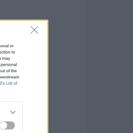
sonal or
ection to
ou may
 personal
out of the
 downstream
B’s List of