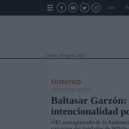
Jaén
Pr
martes, 04 agosto 2026
Histórico
INTERNACIONAL
Baltasar Garzón:
intencionalidad po
Módulos Portada
Jaén
Provincia
Linar
El exmagistrado de la Audienci
situación del fundador de Wikile