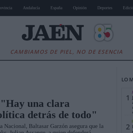
ovincia
Andalucía
España
Opinión
Deportes
Edici
CAMBIAMOS DE PIEL, NO DE ESENCIA
LO M
1
 "Hay una clara
lítica detrás de todo"
es
Andalucía
Internacional
Opinión
Cultura
Deportes
Jaén, Pu
2
a Nacional, Baltasar Garzón asegura que la
aks, Julian Assange, a quien defenderá