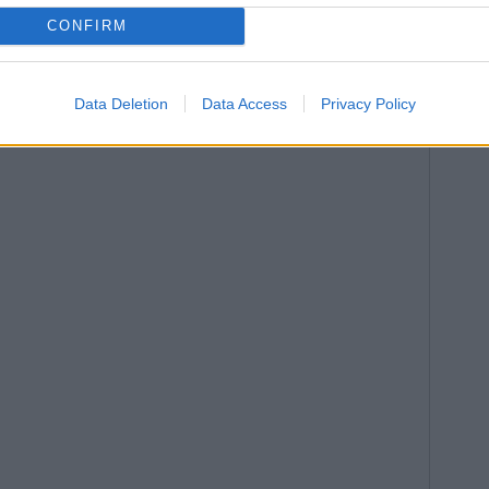
eró— hubieran supuesto un mayor respaldo para el
las al 100%”. “Ahora, la responsabilidad de las
CONFIRM
rio general —indicó—, pero nos va a tener codo con
duda a nadie”.
Data Deletion
Data Access
Privacy Policy