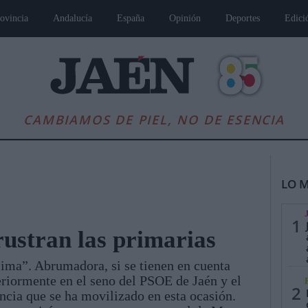
ovincia
Andalucía
España
Opinión
Deportes
Edici
CAMBIAMOS DE PIEL, NO DE ESENCIA
LO M
1
rustran las primarias
sima”. Abrumadora, si se tienen en cuenta
es
Andalucía
Internacional
Opinión
Cultura
Deportes
Jaén, Pu
eriormente en el seno del PSOE de Jaén y el
2
ncia que se ha movilizado en esta ocasión.