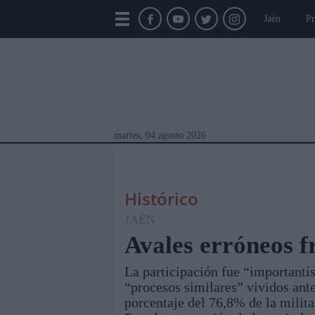
Jaén
Pr
martes, 04 agosto 2026
Histórico
JAÉN
Avales erróneos f
La participación fue “importantí
Módulos Portada
Jaén
Provincia
Linar
“procesos similares” vividos ant
porcentaje del 76,8% de la milita