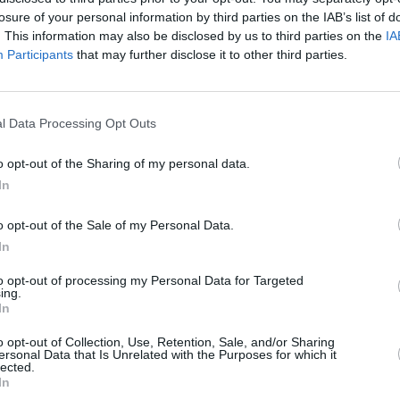
e 2015. “Esa es la última oportunidad de la ciudad
losure of your personal information by third parties on the IAB’s list of
oscuridad”, aventuró Fernández Palomino, que hizo
. This information may also be disclosed by us to third parties on the
IA
Participants
that may further disclose it to other third parties.
d” de los socialistas para “reencontrarse con la
e su oponente, el también secretario local del PSOE
o y en la ciudad”, y se mostró “confiado” en que este
l Data Processing Opt Outs
eridas que se abrieron hace tres años con la derrota
o opt-out of the Sharing of my personal data.
ñalver, y la dimisión prácticamente en bloque de la
In
a parte. “Este es un proyecto de todos y para todos”,
ó: “Está abierto a todo el mundo y es de unidad. Hay
o opt-out of the Sale of my Personal Data.
hacer de otra manera por el futuro y el bien de la
In
l que, poco más de una hora después, apuntó Miguel
to opt-out of processing my Personal Data for Targeted
, ni una sala de prensa atestada de militantes, pero,
ing.
In
 que lo ha acompañado estas dos semanas, el que
andato de Peñalver resumió: “Somos dos socialistas
o opt-out of Collection, Use, Retention, Sale, and/or Sharing
ersonal Data that Is Unrelated with the Purposes for which it
iento esté gobernado por socialistas”. Lamentó, sin
lected.
so real para la recogida de firmas, y que no se haya
In