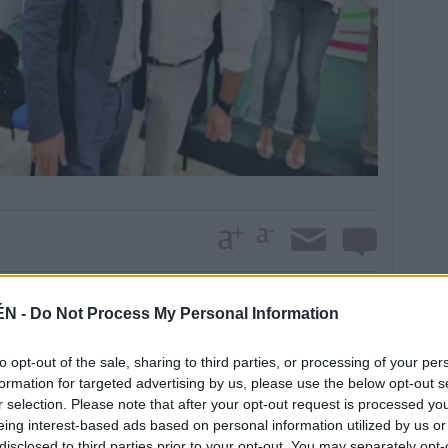
ÉN -
Do Not Process My Personal Information
 partido en la calle Hurtado, Fernández Palomino
s a los que, minutos después, ya durante su
to opt-out of the sale, sharing to third parties, or processing of your per
aron otros 2 hasta alcanzar 361 que representan el
formation for targeted advertising by us, please use the below opt-out s
 de la capital en estos momentos: 630. Sin ocultar la
r selection. Please note that after your opt-out request is processed y
indicó: “[Esta participación] demuestra que estamos
eing interest-based ads based on personal information utilized by us or
a dirección necesaria”, que es —precisó— la “victoria
disclosed to third parties prior to your opt-out. You may separately opt-