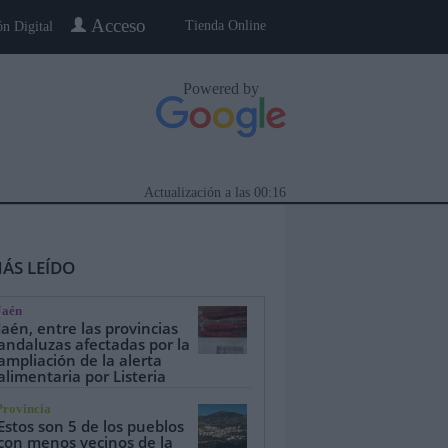
Acceso
Tienda Online
ón Digital
Powered by
Actualización a las
00:16
ÁS LEÍDO
Jaén
Jaén, entre las provincias
andaluzas afectadas por la
ampliación de la alerta
alimentaria por Listeria
eblo a Pueblo
Gente
Especiales
Provincia
Estos son 5 de los pueblos
con menos vecinos de la