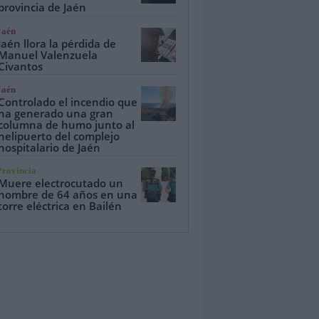
provincia de Jaén
Jaén
Jaén llora la pérdida de
Manuel Valenzuela
Civantos
Jaén
Controlado el incendio que
ha generado una gran
columna de humo junto al
helipuerto del complejo
hospitalario de Jaén
Provincia
Muere electrocutado un
hombre de 64 años en una
torre eléctrica en Bailén