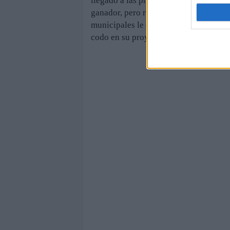
llegado a las primarias, que —consid
ganador, pero resaltó: “Acepto las reg
municipales le corresponde al secreta
codo en su proyecto. Que no le quepa 