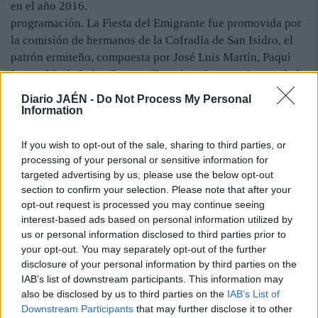
en el año 2016.
programación. La Fiesta del Emigrante fue promovida por
la comisión de hermanos de la Cofradía de San Isidro, el
patrón ermiteño, compuesta por José Luis Martín, Paqui
Lorca, María Luisa Cuenca, Francisco Lucena, Inmaculada
Pérez, José Antonio Coca, Leo Nieto, Mercedes Álvarez,
Diario JAÉN -
Do Not Process My Personal
Javier Cantero e Isabel Gálvez. Los contenidos arrancaron
Information
el viernes con diversión en el agua, gracias a la colocación
de un deslizador en el que gozaron pequeños y mayores.
If you wish to opt-out of the sale, sharing to third parties, or
De noche, una celebración ibicenca puso la animación,
processing of your personal or sensitive information for
targeted advertising by us, please use the below opt-out
entre música cuidada y buenas tapas. Anoche la clausura
section to confirm your selection. Please note that after your
llegó con la actuación de la cantante de Ermita Nueva
opt-out request is processed you may continue seeing
Melody.
interest-based ads based on personal information utilized by
El pedáneo, Antonio López, destaca el ambiente que hubo
us or personal information disclosed to third parties prior to
durante las dos jornadas, pensadas como una forma de
your opt-out. You may separately opt-out of the further
recibir a los emigrantes que vuelven a su tierra para pasar
disclosure of your personal information by third parties on the
unos días.
IAB’s list of downstream participants. This information may
also be disclosed by us to third parties on the
IAB’s List of
Downstream Participants
that may further disclose it to other