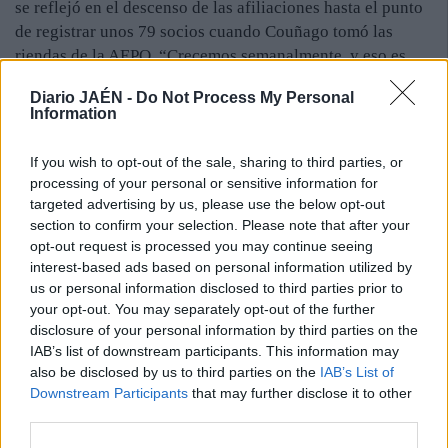
se reflejó en el descenso de las afiliaciones hasta el punto
de registrar unos 79 socios cuando Couñago tomó las
riendas de la AEPO. “Crecemos semanalmente, y eso es
nuevo desde hace mucho tiempo. Incluso, se afilian
Diario JAÉN -
Do Not Process My Personal
empresas que no están ubicadas en el polígono”, apunta
Information
Sergio Couñago, quien recuerda que el fenómeno de antes
se daba a la inversa:“La gente se daba de baja, pues tenía
If you wish to opt-out of the sale, sharing to third parties, or
que pagar una cuota y no veía beneficio alguno”. El reto
processing of your personal or sensitive information for
para final de año:“Trabajar para que esté afiliado un 80 o
targeted advertising by us, please use the below opt-out
90% de los empresarios del Polígono de los Olivares”.
section to confirm your selection. Please note that after your
opt-out request is processed you may continue seeing
En la asamblea los socios trasladaron su preocupación de
interest-based ads based on personal information utilized by
limpieza y la falta de seguridad por el asentamiento de
us or personal information disclosed to third parties prior to
rumanos.
your opt-out. You may separately opt-out of the further
disclosure of your personal information by third parties on the
IAB’s list of downstream participants. This information may
also be disclosed by us to third parties on the
IAB’s List of
Downstream Participants
that may further disclose it to other
third parties.