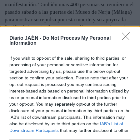
manifestación. También unas 400 personas se reunieron el
pasado sábado a las puertas del Museo de Nerja (Málaga)
para mostrar su repulsa por esta muerte y su apoyo a la
familia de la mujer. La concentración, convocada por la
Fundación Cueva de Nerja, mostró la condena pública de
Diario JAÉN -
Do Not Process My Personal
los trabajadores ante “el vil e inhumano crimen de nuestra
Information
compañera Ana María” y ante cualquier acto de violencia
machista.
If you wish to opt-out of the sale, sharing to third parties, or
La consejera de Igualdad, Salud y Políticas Sociales, María
processing of your personal or sensitive information for
targeted advertising by us, please use the below opt-out
José Sánchez Rubio, remitó el sábado un escrito a la
section to confirm your selection. Please note that after your
delegada del Gobierno de España en Andalucía, Carmen
opt-out request is processed you may continue seeing
Crespo, donde le solicita, ante el incremento del número
interest-based ads based on personal information utilized by
de víctimas mortales por violencia de género en los
us or personal information disclosed to third parties prior to
últimos meses en Andalucía, la celebración de una reunión
your opt-out. You may separately opt-out of the further
entre ambas administraciones.
disclosure of your personal information by third parties on the
IAB’s list of downstream participants. This information may
also be disclosed by us to third parties on the
IAB’s List of
Downstream Participants
that may further disclose it to other
third parties.