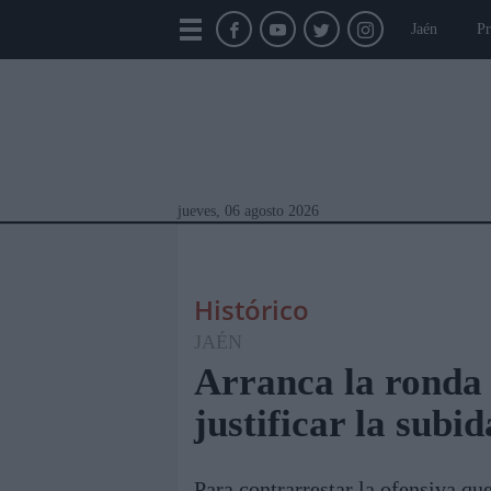
Jaén
Pr
jueves, 06 agosto 2026
Histórico
JAÉN
Arranca la ronda 
justificar la subi
Módulos Portada
Jaén
Provincia
Linar
Para contrarrestar la ofensiva q