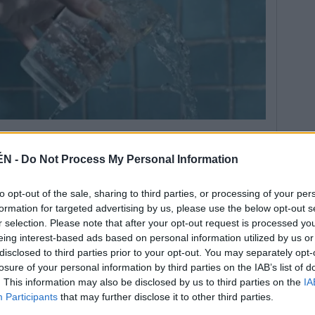
ÉN -
Do Not Process My Personal Information
to opt-out of the sale, sharing to third parties, or processing of your per
formation for targeted advertising by us, please use the below opt-out s
ya, las facturas del agua que se reciban “este
r selection. Please note that after your opt-out request is processed y
enios que firmaron el PSOE e IU con la
eing interest-based ads based on personal information utilized by us or
disclosed to third parties prior to your opt-out. You may separately opt-
rior mandato, y con una explicación detallada de la
losure of your personal information by third parties on the IAB’s list of
ta de Andalucía” en el incremento de los precios.
. This information may also be disclosed by us to third parties on the
IA
dialogar y a escuchar a la gente”, resaltó el
Participants
that may further disclose it to other third parties.
que encontró en la coalición que encabezó la