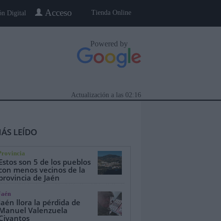
Acceso
Tienda Online
ón Digital
Powered by
Actualización a las
02:16
ÁS LEÍDO
Provincia
Estos son 5 de los pueblos
con menos vecinos de la
provincia de Jaén
eblo a Pueblo
Gente
Especiales
Jaén
Jaén llora la pérdida de
Manuel Valenzuela
Civantos