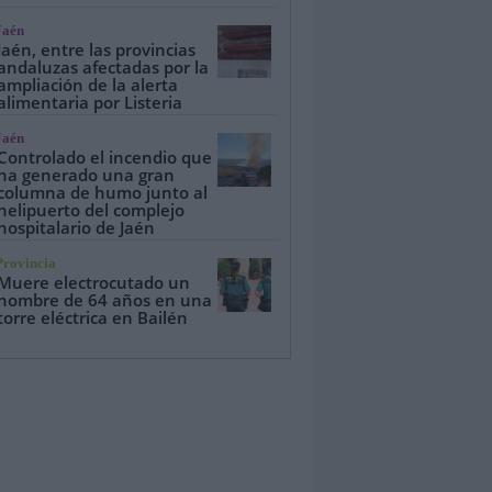
Jaén
Jaén, entre las provincias
andaluzas afectadas por la
ampliación de la alerta
alimentaria por Listeria
Jaén
Controlado el incendio que
ha generado una gran
columna de humo junto al
helipuerto del complejo
hospitalario de Jaén
Provincia
Muere electrocutado un
hombre de 64 años en una
torre eléctrica en Bailén