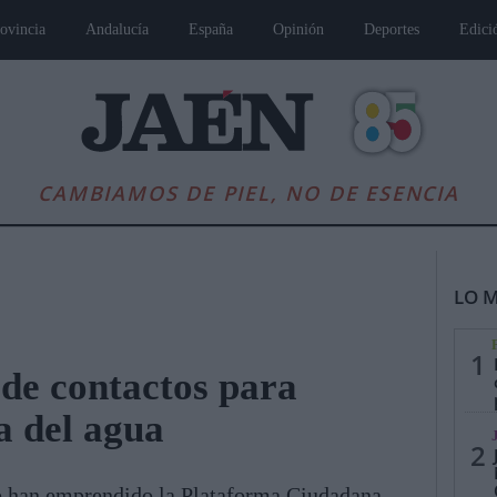
ovincia
Andalucía
España
Opinión
Deportes
Edici
CAMBIAMOS DE PIEL, NO DE ESENCIA
LO M
1
de contactos para
da del agua
es
Andalucía
Internacional
Opinión
Cultura
Deportes
Jaén, Pu
2
ue han emprendido la Plataforma Ciudadana