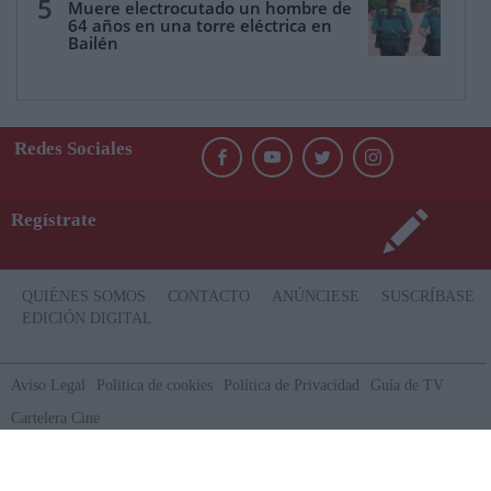
5
Muere electrocutado un hombre de
64 años en una torre eléctrica en
Bailén
Redes Sociales
Regístrate
QUIÉNES SOMOS
CONTACTO
ANÚNCIESE
SUSCRÍBASE
EDICIÓN DIGITAL
Aviso Legal
Politica de cookies
Política de Privacidad
Guía de TV
Cartelera Cine