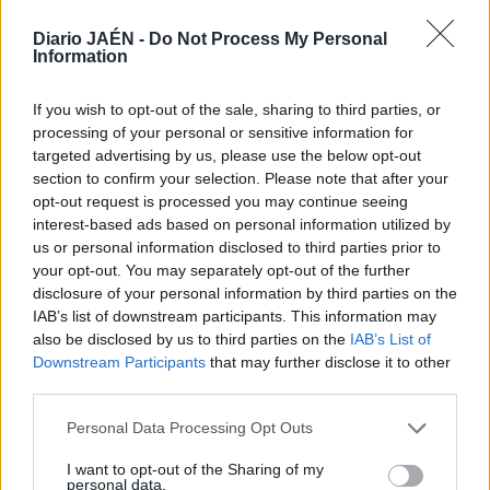
hebillas. “Todavía queda mucho por excavar y por hacer”,
sostiene.
Diario JAÉN -
Do Not Process My Personal
Information
Uno de los rasgos más llamativos de esta necrópolis es la
cercanía a los cerros de los Turruñuelos y de las
If you wish to opt-out of the sale, sharing to third parties, or
Albahacas, donde, según los historiadores, se sitúa la
processing of your personal or sensitive information for
batalla de Baécula, entre los cartagineses liderados por
targeted advertising by us, please use the below opt-out
Asdrúbal Barca, y las tropas romanas, comandadas por
section to confirm your selection. Please note that after your
Escipión el Africano.
opt-out request is processed you may continue seeing
interest-based ads based on personal information utilized by
us or personal information disclosed to third parties prior to
your opt-out. You may separately opt-out of the further
disclosure of your personal information by third parties on the
IAB’s list of downstream participants. This information may
also be disclosed by us to third parties on the
IAB’s List of
Downstream Participants
that may further disclose it to other
third parties.
Personal Data Processing Opt Outs
I want to opt-out of the Sharing of my
personal data.